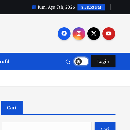
Jum. Agu 7th, 2026
8:58:53 PM
rofil
Login
Cari
Cari