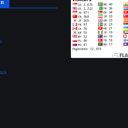
an
an
ara