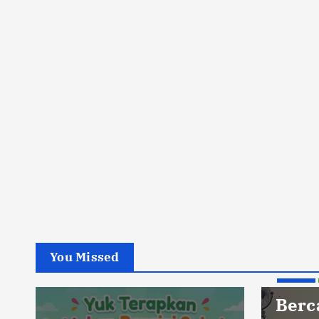
You Missed
Berita
Pendidikan
Bercanda Kok Bikin