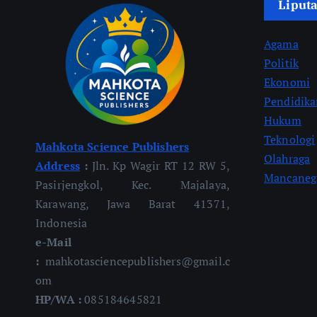
Liput
Agama
Politik
Ekonomi
Pendidik
Hukum
Teknologi
Mahkota Science Publishers
Olahraga
Address
:
Jln. Kp Wagir RT 12 RW 5,
Mancaneg
Pasirjengkol, Kec. Majalaya,
Karawang, Jawa Barat 41371,
Indonesia
e-Mail
:
mahkotasciencepublishers@gmail.c
om
HP/WA :
085184645821