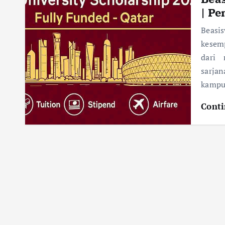
| P
Beasi
kesem
dari 
sarja
kampu
Conti