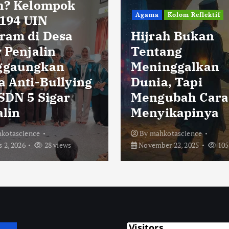
Agama
Kolom Reflektif
Hijrah Bukan
Tentang
Agama
Meninggalkan
Dunia, Tapi
Infl
Mengubah Cara
dan
Menyikapinya
Popu
By
mahkotascience
By
ma
November 22, 2025
105 views
Novemb