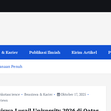
 & Karier
Publikasi Ilmiah
Kirim Artikel
P
ndanaan Penuh
hkotascience
Beasiswa & Karier
Oktober 17, 2025
views
iswa Lusail University 2026 di Qatar