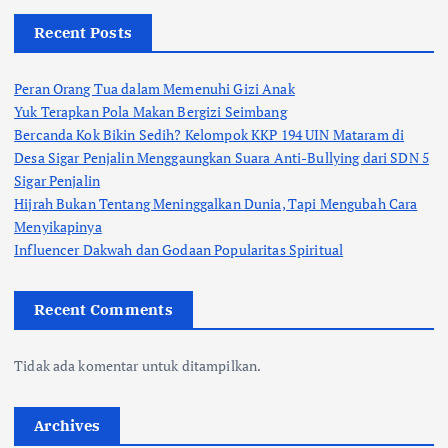
Recent Posts
Peran Orang Tua dalam Memenuhi Gizi Anak
Yuk Terapkan Pola Makan Bergizi Seimbang
Bercanda Kok Bikin Sedih? Kelompok KKP 194 UIN Mataram di
Desa Sigar Penjalin Menggaungkan Suara Anti-Bullying dari SDN 5
Sigar Penjalin
Hijrah Bukan Tentang Meninggalkan Dunia, Tapi Mengubah Cara
Menyikapinya
Influencer Dakwah dan Godaan Popularitas Spiritual
Recent Comments
Tidak ada komentar untuk ditampilkan.
Archives