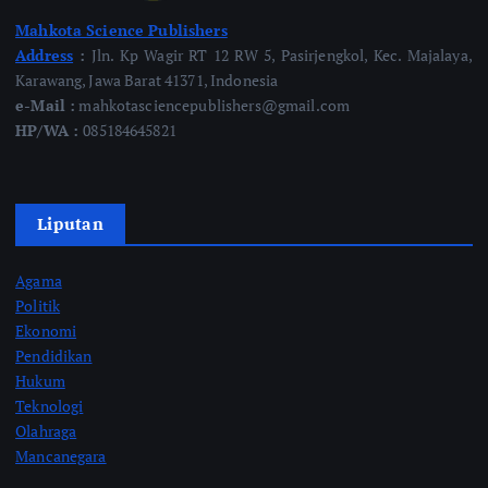
Mahkota Science Publishers
Address
:
Jln. Kp Wagir RT 12 RW 5, Pasirjengkol, Kec. Majalaya,
Karawang, Jawa Barat 41371, Indonesia
e-Mail :
mahkotasciencepublishers@gmail.com
HP/WA :
085184645821
Liputan
Agama
Politik
Ekonomi
Pendidikan
Hukum
Teknologi
Olahraga
Mancanegara