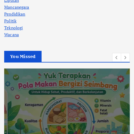
Liputan
Mancanegara
Pendidikan
Politik
Teknologi
Wacana
You Missed