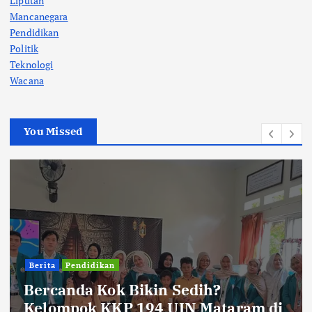
Liputan
Mancanegara
Pendidikan
Politik
Teknologi
Wacana
You Missed
Berita
Pendidikan
Bercanda Kok Bikin Sedih?
Kelompok KKP 194 UIN Mataram di