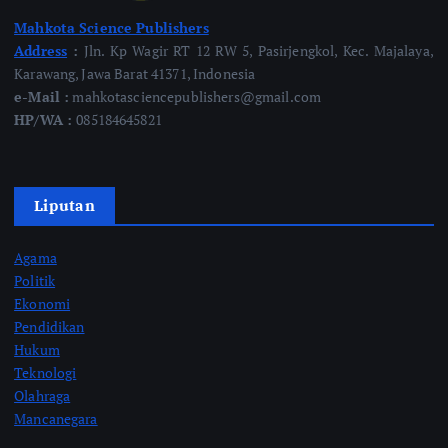
Mahkota Science Publishers
Address
:
Jln. Kp Wagir RT 12 RW 5, Pasirjengkol, Kec. Majalaya,
Karawang, Jawa Barat 41371, Indonesia
e-Mail :
mahkotasciencepublishers@gmail.com
HP/WA :
085184645821
Liputan
Agama
Politik
Ekonomi
Pendidikan
Hukum
Teknologi
Olahraga
Mancanegara