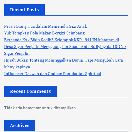
Recent Posts
Peran Orang Tua dalam Memenuhi Gizi Anak
Yuk Terapkan Pola Makan Bergizi Seimbang
Bercanda Kok Bikin Sedih? Kelompok KKP 194 UIN Mataram di
Desa Sigar Penjalin Menggaungkan Suara Anti-Bullying dari SDN 5
Sigar Penjalin
Hijrah Bukan Tentang Meninggalkan Dunia, Tapi Mengubah Cara
Menyikapinya
Influencer Dakwah dan Godaan Popularitas Spiritual
Recent Comments
Tidak ada komentar untuk ditampilkan.
Archives