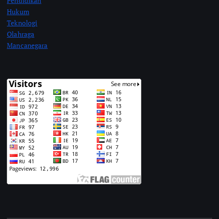
Pendidikan
Hukum
Teknologi
Olahraga
Mancanegara