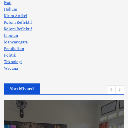
Esai
Hukum
Kirim Artikel
Kolom Reflektif
Kolom Reflektif
Liputan
Mancanegara
Pendidikan
Politik
Teknologi
Wacana
You Missed