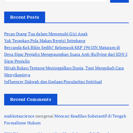
Recent Posts
Peran Orang Tua dalam Memenuhi Gizi Anak
Yuk Terapkan Pola Makan Bergizi Seimbang
Bercanda Kok Bikin Sedih? Kelompok KKP 194 UIN Mataram di
Desa Sigar Penjalin Menggaungkan Suara Anti-Bullying dari SDN 5
Sigar Penjalin
Hijrah Bukan Tentang Meninggalkan Dunia, Tapi Mengubah Cara
Menyikapinya
Influencer Dakwah dan Godaan Popularitas Spiritual
Recent Comments
mahkotascience
mengenai
Mencari Keadilan Substantif di Tengah
Formalisme Hukum