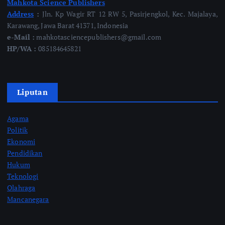
Mahkota Science Publishers
Address
:
Jln. Kp Wagir RT 12 RW 5, Pasirjengkol, Kec. Majalaya,
Karawang, Jawa Barat 41371, Indonesia
e-Mail :
mahkotasciencepublishers@gmail.com
HP/WA :
085184645821
Liputan
Agama
Politik
Ekonomi
Pendidikan
Hukum
Teknologi
Olahraga
Mancanegara