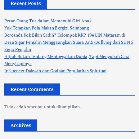
Recent Posts
Peran Orang Tua dalam Memenuhi Gizi Anak
Yuk Terapkan Pola Makan Bergizi Seimbang
Bercanda Kok Bikin Sedih? Kelompok KKP 194 UIN Mataram di
Desa Sigar Penjalin Menggaungkan Suara Anti-Bullying dari SDN 5
Sigar Penjalin
Hijrah Bukan Tentang Meninggalkan Dunia, Tapi Mengubah Cara
Menyikapinya
Influencer Dakwah dan Godaan Popularitas Spiritual
Recent Comments
Tidak ada komentar untuk ditampilkan.
Archives