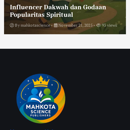
Ketika Hijrah Membawa
Kedamaian, Bukan Kebencian
By
mahkotascience
November 20, 2025
95 views