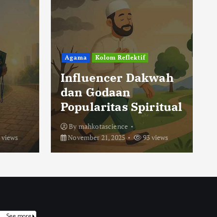
Agama
Kolom Reflektif
Influencer Dakwah
dan Godaan
Popularitas Spiritual
By
mahkotascience
 views
November 21, 2025
93 views