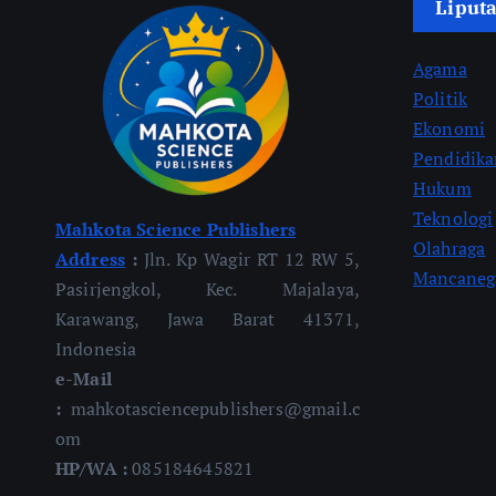
Liput
Agama
Politik
Ekonomi
Pendidik
Hukum
Teknologi
Mahkota Science Publishers
Olahraga
Address
:
Jln. Kp Wagir RT 12 RW 5,
Mancaneg
Pasirjengkol, Kec. Majalaya,
Karawang, Jawa Barat 41371,
Indonesia
e-Mail
:
mahkotasciencepublishers@gmail.c
om
HP/WA :
085184645821