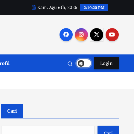
Kam. Agu 6th, 2026
2:10:21 PM
rofil
Login
Cari
Cari