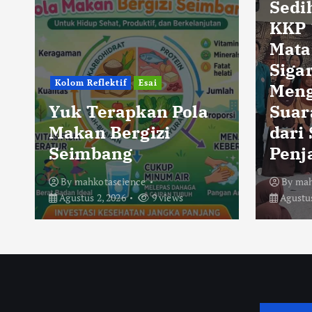
Sedi
KKP 
Mata
Sigar
Kolom Reflektif
Esai
Men
Yuk Terapkan Pola
Suar
Makan Bergizi
dari
Seimbang
Penj
By
mahkotascience
By
mah
Agustus 2, 2026
9 views
Agustus