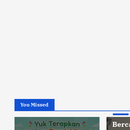
You Missed
Berita
Berc