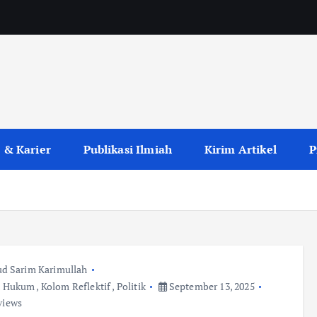
 & Karier
Publikasi Ilmiah
Kirim Artikel
P
a
d Sarim Karimullah
,
Hukum
,
Kolom Reflektif
,
Politik
September 13, 2025
views