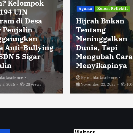
h? Kelompok
Agama
Kolom Reflektif
194 UIN
ram di Desa
Hijrah Bukan
 Penjalin
Tentang
ggaungkan
Meninggalkan
a Anti-Bullying
Dunia, Tapi
 SDN 5 Sigar
Mengubah Cara
alin
Menyikapinya
kotascience
By
mahkotascience
 2, 2026
28 views
November 22, 2025
105