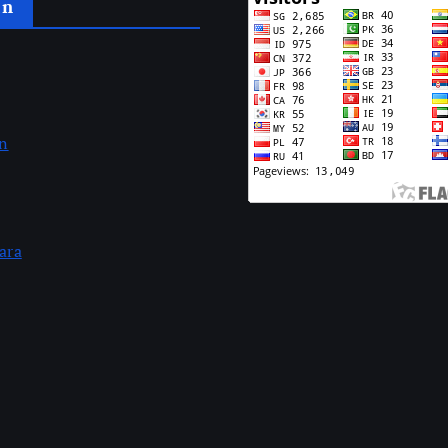
an
an
ara