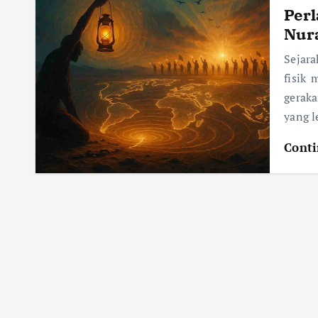
Per
Nur
Sejar
fisik
gerak
yang l
Conti