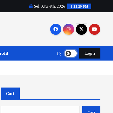
Sel. Agu 4th, 2026
3:22:30 PM
rofil
Login
Cari
Cari