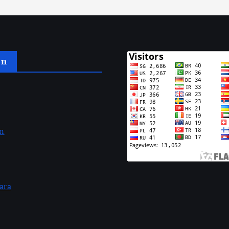
an
an
ara