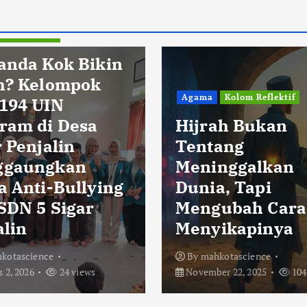
Pendidikan
anda Kok Bikin
h? Kelompok
Agama
Kolom Reflektif
194 UIN
ram di Desa
Hijrah Bukan
 Penjalin
Tentang
ggaungkan
Meninggalkan
a Anti-Bullying
Dunia, Tapi
 SDN 5 Sigar
Mengubah Cara
alin
Menyikapinya
kotascience
By
mahkotascience
 2, 2026
24 views
November 22, 2025
104