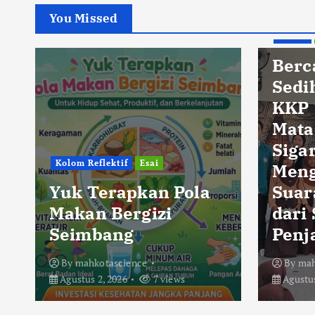
You Missed
Berita
Berc
Sedi
KKP 
Mata
Sigar
Kolom Reflektif
Esai
Men
Yuk Terapkan Pola
Suar
Makan Bergizi
dari
Seimbang
Penj
By
mahkotascience
By
mah
Agustus 2, 2026
7 views
Agustus