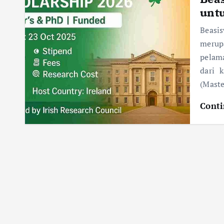
unt
Beasis
merup
pelama
dari 
(Maste
Conti