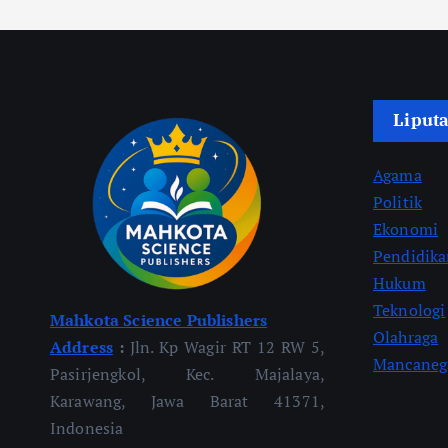
Liput
Agama
Politik
Ekonomi
Pendidik
Hukum
Teknologi
Mahkota Science Publishers
Olahraga
Address
:
Jln. Kp Wagir RT 12 RW 5,
Mancaneg
Pasirjengkol, Kec. Majalaya,
Karawang, Jawa Barat 41371,
Indonesia