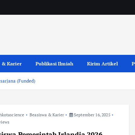
 & Karier
Publikasi Ilmiah
Kirim Artikel
P
sarjana (Funded)
hkotascience
Beasiswa & Karier
September 16, 2025
views
iswa Pemerintah Irlandia 2026