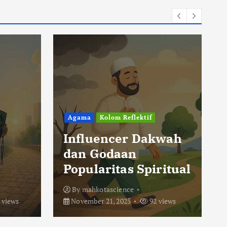
Agama
Kolom Reflektif
Influencer Dakwah
dan Godaan
Popularitas Spiritual
By
mahkotascience
 views
November 21, 2025
92 views