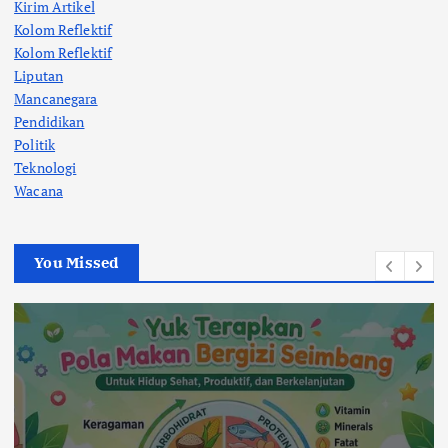
Kirim Artikel
Kolom Reflektif
Kolom Reflektif
Liputan
Mancanegara
Pendidikan
Politik
Teknologi
Wacana
You Missed