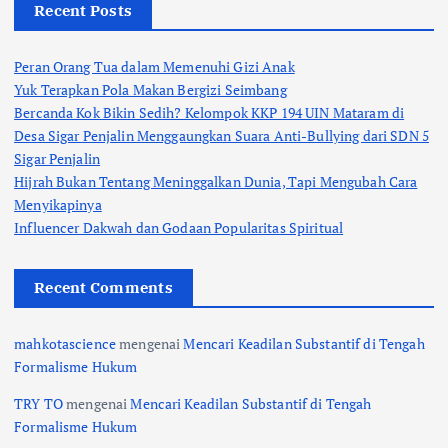
Recent Posts
Peran Orang Tua dalam Memenuhi Gizi Anak
Yuk Terapkan Pola Makan Bergizi Seimbang
Bercanda Kok Bikin Sedih? Kelompok KKP 194 UIN Mataram di
Desa Sigar Penjalin Menggaungkan Suara Anti-Bullying dari SDN 5
Sigar Penjalin
Hijrah Bukan Tentang Meninggalkan Dunia, Tapi Mengubah Cara
Menyikapinya
Influencer Dakwah dan Godaan Popularitas Spiritual
Recent Comments
mahkotascience
mengenai
Mencari Keadilan Substantif di Tengah
Formalisme Hukum
TRY TO
mengenai
Mencari Keadilan Substantif di Tengah
Formalisme Hukum