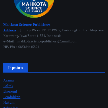
Mahkota Science Publishers
Address
:
Jln. Kp Wagir RT 12 RW 5, Pasirjengkol, Kec. Majalaya,
Karawang, Jawa Barat 41371, Indonesia
e-Mail :
mahkotasciencepublishers@gmail.com
HP/WA :
085184645821
Liputan
Agama
Politik
Ekonomi
Pendidikan
Hukum
Teknologi