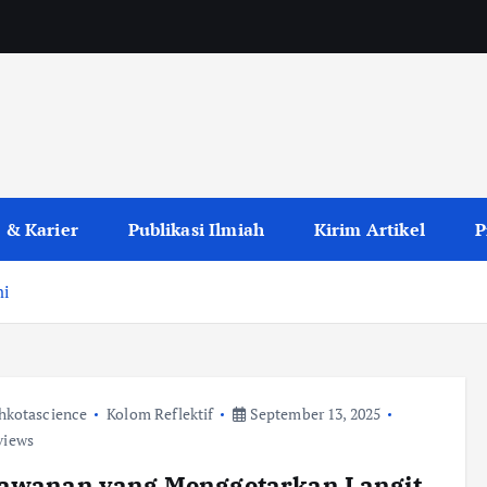
 & Karier
Publikasi Ilmiah
Kirim Artikel
P
mi
hkotascience
Kolom Reflektif
September 13, 2025
views
lawanan yang Menggetarkan Langit