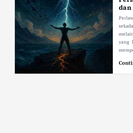
dan
Perla
sekad
melain
yang 
mempe
Conti