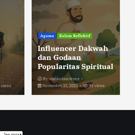
Agama
Kolom Reflektif
Influencer Dakwah
dan Godaan
Popularitas Spiritual
By
mahkotascience
 views
November 21, 2025
93 views