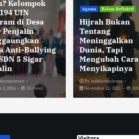
h? Kelompok
Agama
Kolom Reflektif
194 UIN
ram di Desa
Hijrah Bukan
 Penjalin
Tentang
ggaungkan
Meninggalkan
a Anti-Bullying
Dunia, Tapi
 SDN 5 Sigar
Mengubah Cara
alin
Menyikapinya
kotascience
By
mahkotascience
 2, 2026
25 views
November 22, 2025
105