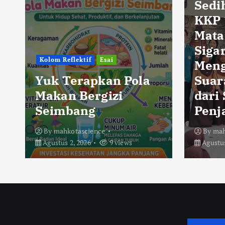
Sedi
KKP 
Mata
Sigar
Kolom Reflektif
Esai
Men
Yuk Terapkan Pola
Suar
Makan Bergizi
dari
Seimbang
Penj
By
mahkotascience
By
mah
Agustus 2, 2026
9 views
Agustus