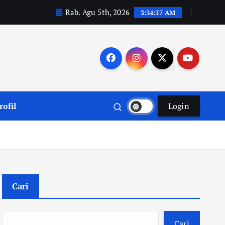
Rab. Agu 5th, 2026
3:34:38 AM
rofil
Login
Cari
Cari