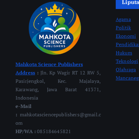
Liput
Agama
Politik
Ekonomi
Pendidik
Hukum
Teknologi
Mahkota Science Publishers
Olahraga
Address
:
Jln. Kp Wagir RT 12 RW 5,
Mancaneg
Pasirjengkol, Kec. Majalaya,
Karawang, Jawa Barat 41371,
Indonesia
e-Mail
:
mahkotasciencepublishers@gmail.c
om
HP/WA :
085184645821