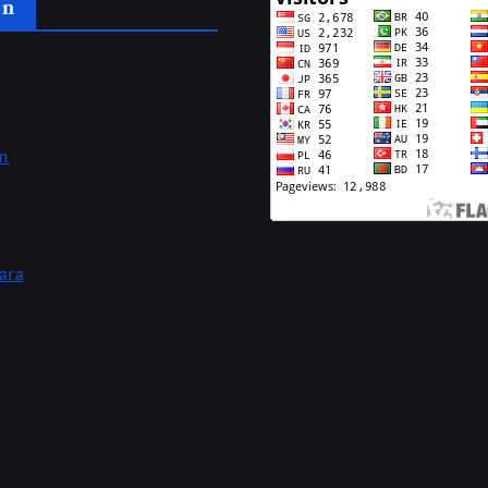
an
an
ara