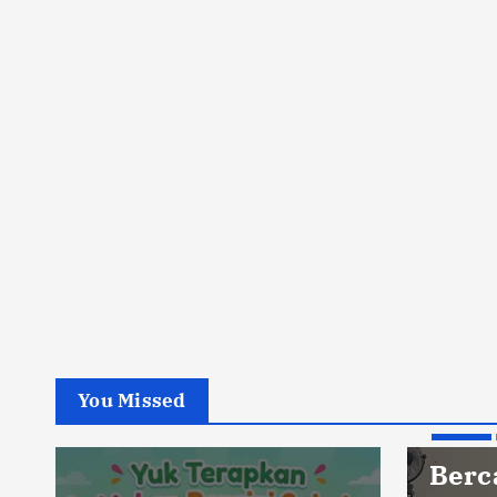
You Missed
Berita
Berc