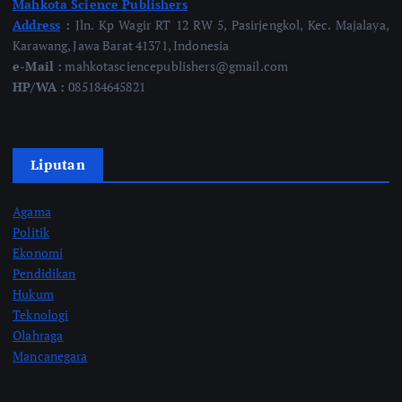
Mahkota Science Publishers
Address
:
Jln. Kp Wagir RT 12 RW 5, Pasirjengkol, Kec. Majalaya,
Karawang, Jawa Barat 41371, Indonesia
e-Mail :
mahkotasciencepublishers@gmail.com
HP/WA :
085184645821
Liputan
Agama
Politik
Ekonomi
Pendidikan
Hukum
Teknologi
Olahraga
Mancanegara