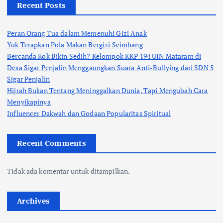
Recent Posts
Peran Orang Tua dalam Memenuhi Gizi Anak
Yuk Terapkan Pola Makan Bergizi Seimbang
Bercanda Kok Bikin Sedih? Kelompok KKP 194 UIN Mataram di
Desa Sigar Penjalin Menggaungkan Suara Anti-Bullying dari SDN 5
Sigar Penjalin
Hijrah Bukan Tentang Meninggalkan Dunia, Tapi Mengubah Cara
Menyikapinya
Influencer Dakwah dan Godaan Popularitas Spiritual
Recent Comments
Tidak ada komentar untuk ditampilkan.
Archives