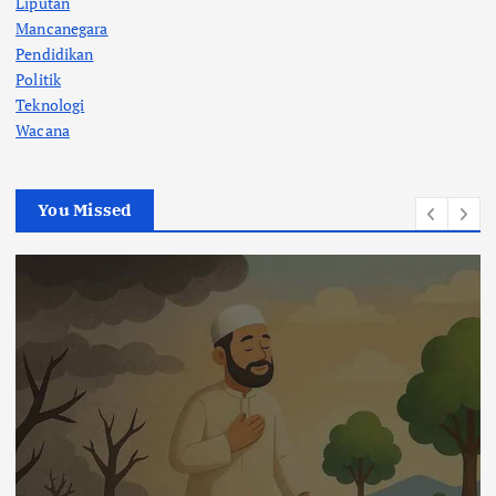
Liputan
Mancanegara
Pendidikan
Politik
Teknologi
Wacana
You Missed