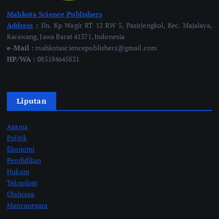
Mahkota Science Publishers
Address
:
Jln. Kp Wagir RT 12 RW 5, Pasirjengkol, Kec. Majalaya,
Karawang, Jawa Barat 41371, Indonesia
e-Mail :
mahkotasciencepublishers@gmail.com
HP/WA :
085184645821
Liputan
Agama
Politik
Ekonomi
Pendidikan
Hukum
Teknologi
Olahraga
Mancanegara