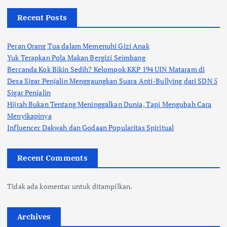
Recent Posts
Peran Orang Tua dalam Memenuhi Gizi Anak
Yuk Terapkan Pola Makan Bergizi Seimbang
Bercanda Kok Bikin Sedih? Kelompok KKP 194 UIN Mataram di
Desa Sigar Penjalin Menggaungkan Suara Anti-Bullying dari SDN 5
Sigar Penjalin
Hijrah Bukan Tentang Meninggalkan Dunia, Tapi Mengubah Cara
Menyikapinya
Influencer Dakwah dan Godaan Popularitas Spiritual
Recent Comments
Tidak ada komentar untuk ditampilkan.
Archives