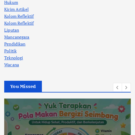
Hukum
Kirim Artikel
Kolom Reflektif
Kolom Reflektif
Liputan
Mancanegara
Pendidikan
Politik
Teknologi
Wacana
You Missed