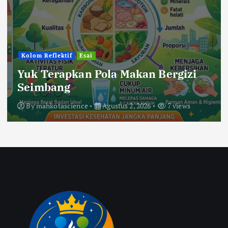
Berita
Pendidikan
Bercanda Kok Bikin Sedih?
Kelompok KKP 194 UIN Mataram di
Desa Sigar Penjalin Menggaungkan
Suara Anti-Bullying dari SDN 5
Sigar Penjalin
By
mahkotascience
Agustus 2, 2026
24 views