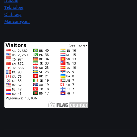
Hukum
Teknologi
Olahraga
Mancanegara