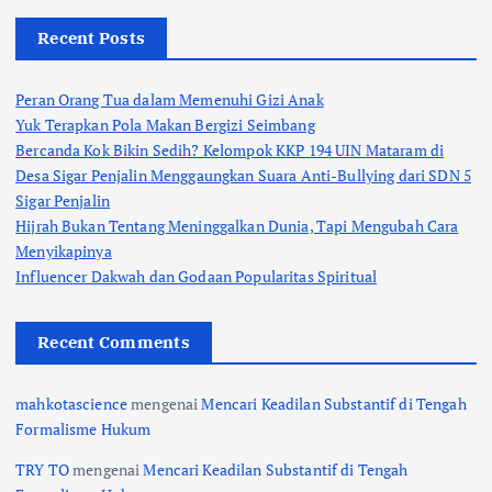
Recent Posts
Peran Orang Tua dalam Memenuhi Gizi Anak
Yuk Terapkan Pola Makan Bergizi Seimbang
Bercanda Kok Bikin Sedih? Kelompok KKP 194 UIN Mataram di
Desa Sigar Penjalin Menggaungkan Suara Anti-Bullying dari SDN 5
Sigar Penjalin
Hijrah Bukan Tentang Meninggalkan Dunia, Tapi Mengubah Cara
Menyikapinya
Influencer Dakwah dan Godaan Popularitas Spiritual
Recent Comments
mahkotascience
mengenai
Mencari Keadilan Substantif di Tengah
Formalisme Hukum
TRY TO
mengenai
Mencari Keadilan Substantif di Tengah