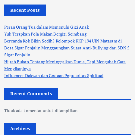
Recent Posts
Peran Orang Tua dalam Memenuhi Gizi Anak
Yuk Terapkan Pola Makan Bergizi Seimbang
Bercanda Kok Bikin Sedih? Kelompok KKP 194 UIN Mataram di
Desa Sigar Penjalin Menggaungkan Suara Anti-Bullying dari SDN 5
Sigar Penjalin
Hijrah Bukan Tentang Meninggalkan Dunia, Tapi Mengubah Cara
Menyikapinya
Influencer Dakwah dan Godaan Popularitas Spiritual
Recent Comments
Tidak ada komentar untuk ditampilkan.
Archives