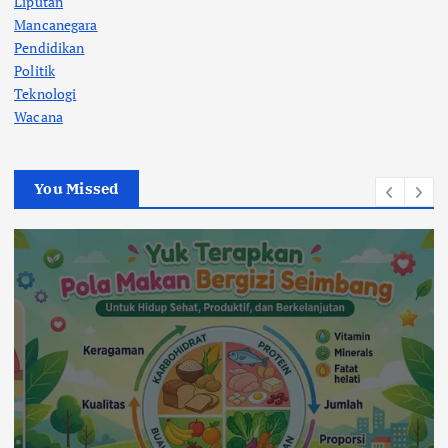
Liputan
Mancanegara
Pendidikan
Politik
Teknologi
Wacana
You Missed