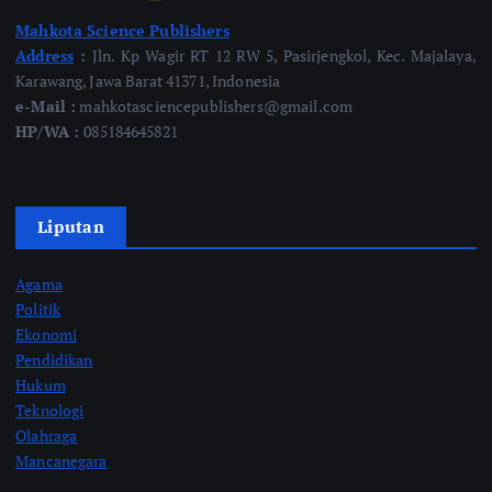
Mahkota Science Publishers
Address
:
Jln. Kp Wagir RT 12 RW 5, Pasirjengkol, Kec. Majalaya,
Karawang, Jawa Barat 41371, Indonesia
e-Mail :
mahkotasciencepublishers@gmail.com
HP/WA :
085184645821
Liputan
Agama
Politik
Ekonomi
Pendidikan
Hukum
Teknologi
Olahraga
Mancanegara