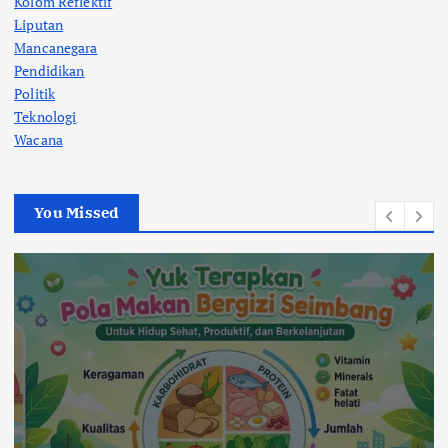
Kolom Reflektif
Liputan
Mancanegara
Pendidikan
Politik
Teknologi
Wacana
You Missed