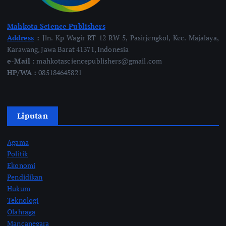
Mahkota Science Publishers
Address
:
Jln. Kp Wagir RT 12 RW 5, Pasirjengkol, Kec. Majalaya,
Karawang, Jawa Barat 41371, Indonesia
e-Mail :
mahkotasciencepublishers@gmail.com
HP/WA :
085184645821
Liputan
Agama
Politik
Ekonomi
Pendidikan
Hukum
Teknologi
Olahraga
Mancanegara