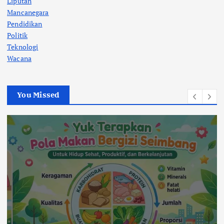
Liputan
Mancanegara
Pendidikan
Politik
Teknologi
Wacana
You Missed