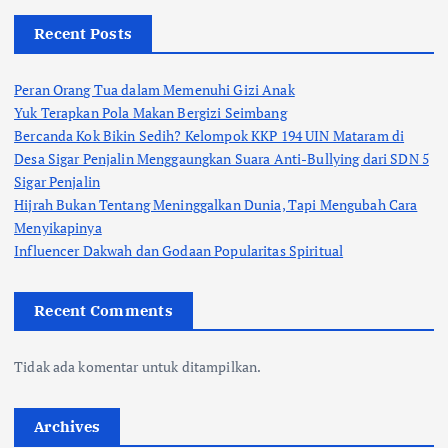
Recent Posts
Peran Orang Tua dalam Memenuhi Gizi Anak
Yuk Terapkan Pola Makan Bergizi Seimbang
Bercanda Kok Bikin Sedih? Kelompok KKP 194 UIN Mataram di
Desa Sigar Penjalin Menggaungkan Suara Anti-Bullying dari SDN 5
Sigar Penjalin
Hijrah Bukan Tentang Meninggalkan Dunia, Tapi Mengubah Cara
Menyikapinya
Influencer Dakwah dan Godaan Popularitas Spiritual
Recent Comments
Tidak ada komentar untuk ditampilkan.
Archives