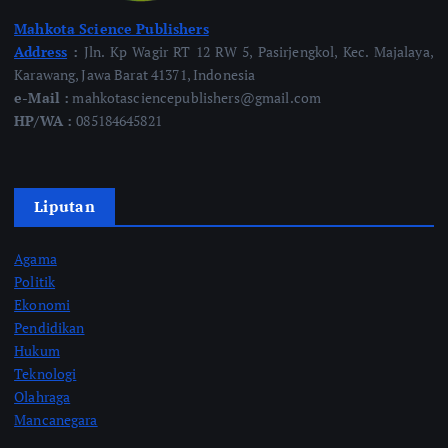
Mahkota Science Publishers
Address
:
Jln. Kp Wagir RT 12 RW 5, Pasirjengkol, Kec. Majalaya,
Karawang, Jawa Barat 41371, Indonesia
e-Mail :
mahkotasciencepublishers@gmail.com
HP/WA :
085184645821
Liputan
Agama
Politik
Ekonomi
Pendidikan
Hukum
Teknologi
Olahraga
Mancanegara