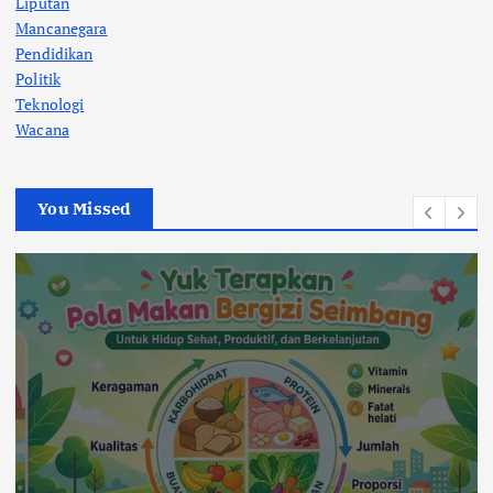
Liputan
Mancanegara
Pendidikan
Politik
Teknologi
Wacana
You Missed