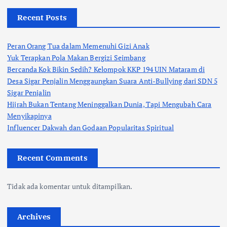
Recent Posts
Peran Orang Tua dalam Memenuhi Gizi Anak
Yuk Terapkan Pola Makan Bergizi Seimbang
Bercanda Kok Bikin Sedih? Kelompok KKP 194 UIN Mataram di
Desa Sigar Penjalin Menggaungkan Suara Anti-Bullying dari SDN 5
Sigar Penjalin
Hijrah Bukan Tentang Meninggalkan Dunia, Tapi Mengubah Cara
Menyikapinya
Influencer Dakwah dan Godaan Popularitas Spiritual
Recent Comments
Tidak ada komentar untuk ditampilkan.
Archives