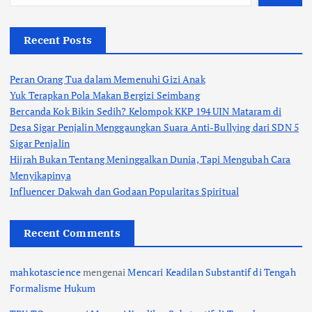
Recent Posts
Peran Orang Tua dalam Memenuhi Gizi Anak
Yuk Terapkan Pola Makan Bergizi Seimbang
Bercanda Kok Bikin Sedih? Kelompok KKP 194 UIN Mataram di
Desa Sigar Penjalin Menggaungkan Suara Anti-Bullying dari SDN 5
Sigar Penjalin
Hijrah Bukan Tentang Meninggalkan Dunia, Tapi Mengubah Cara
Menyikapinya
Influencer Dakwah dan Godaan Popularitas Spiritual
Recent Comments
mahkotascience
mengenai
Mencari Keadilan Substantif di Tengah
Formalisme Hukum