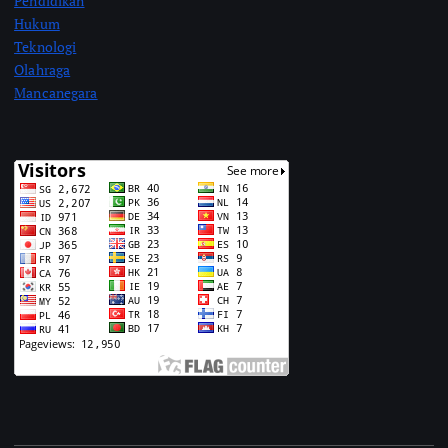
Pendidikan
Hukum
Teknologi
Olahraga
Mancanegara