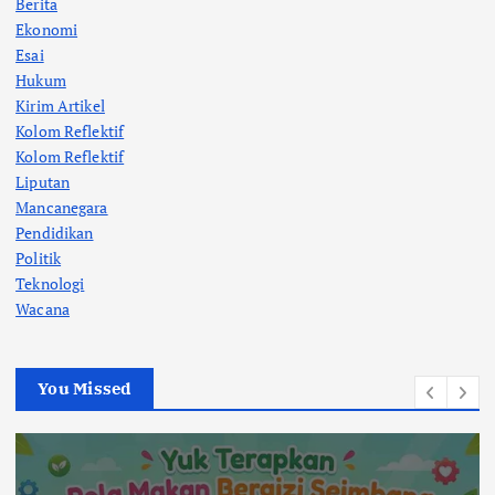
Berita
Ekonomi
Esai
Hukum
Kirim Artikel
Kolom Reflektif
Kolom Reflektif
Liputan
Mancanegara
Pendidikan
Politik
Teknologi
Wacana
You Missed