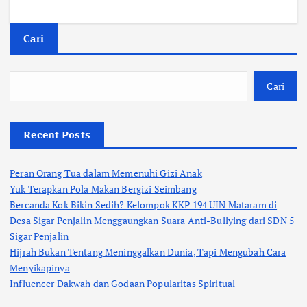
Cari
Cari
Recent Posts
Peran Orang Tua dalam Memenuhi Gizi Anak
Yuk Terapkan Pola Makan Bergizi Seimbang
Bercanda Kok Bikin Sedih? Kelompok KKP 194 UIN Mataram di
Desa Sigar Penjalin Menggaungkan Suara Anti-Bullying dari SDN 5
Sigar Penjalin
Hijrah Bukan Tentang Meninggalkan Dunia, Tapi Mengubah Cara
Menyikapinya
Influencer Dakwah dan Godaan Popularitas Spiritual