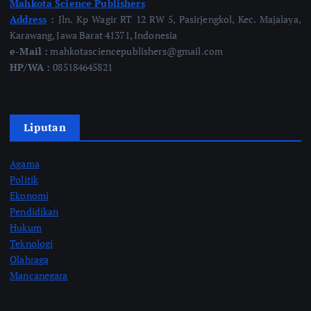
Mahkota Science Publishers
Address
:
Jln. Kp Wagir RT 12 RW 5, Pasirjengkol, Kec. Majalaya,
Karawang, Jawa Barat 41371, Indonesia
e-Mail :
mahkotasciencepublishers@gmail.com
HP/WA :
085184645821
Liputan
Agama
Politik
Ekonomi
Pendidikan
Hukum
Teknologi
Olahraga
Mancanegara