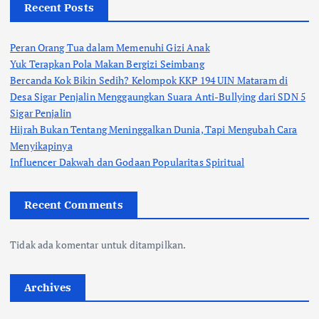
Recent Posts
Peran Orang Tua dalam Memenuhi Gizi Anak
Yuk Terapkan Pola Makan Bergizi Seimbang
Bercanda Kok Bikin Sedih? Kelompok KKP 194 UIN Mataram di
Desa Sigar Penjalin Menggaungkan Suara Anti-Bullying dari SDN 5
Sigar Penjalin
Hijrah Bukan Tentang Meninggalkan Dunia, Tapi Mengubah Cara
Menyikapinya
Influencer Dakwah dan Godaan Popularitas Spiritual
Recent Comments
Tidak ada komentar untuk ditampilkan.
Archives