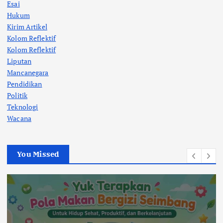
Esai
Hukum
Kirim Artikel
Kolom Reflektif
Kolom Reflektif
Liputan
Mancanegara
Pendidikan
Politik
Teknologi
Wacana
You Missed