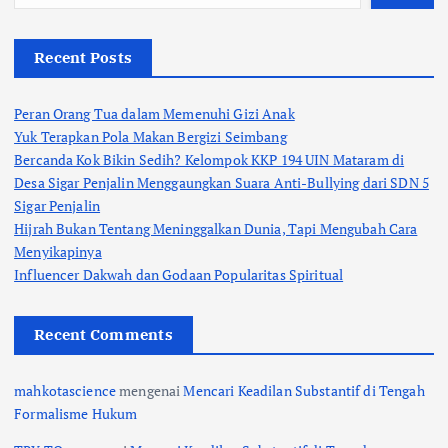
Recent Posts
Peran Orang Tua dalam Memenuhi Gizi Anak
Yuk Terapkan Pola Makan Bergizi Seimbang
Bercanda Kok Bikin Sedih? Kelompok KKP 194 UIN Mataram di
Desa Sigar Penjalin Menggaungkan Suara Anti-Bullying dari SDN 5
Sigar Penjalin
Hijrah Bukan Tentang Meninggalkan Dunia, Tapi Mengubah Cara
Menyikapinya
Influencer Dakwah dan Godaan Popularitas Spiritual
Recent Comments
mahkotascience
mengenai
Mencari Keadilan Substantif di Tengah
Formalisme Hukum