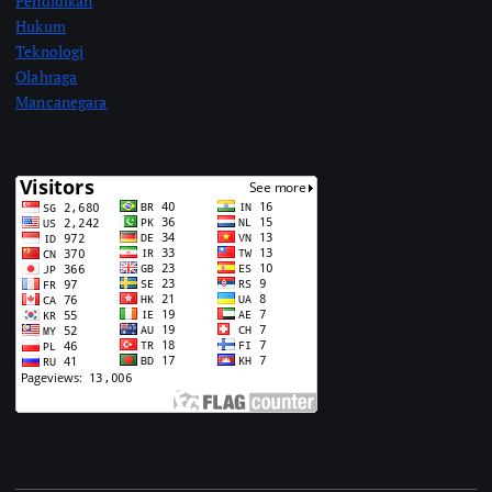
Pendidikan
Hukum
Teknologi
Olahraga
Mancanegara