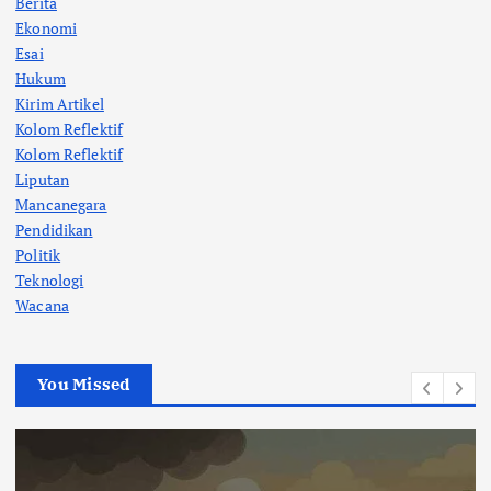
Berita
Ekonomi
Esai
Hukum
Kirim Artikel
Kolom Reflektif
Kolom Reflektif
Liputan
Mancanegara
Pendidikan
Politik
Teknologi
Wacana
You Missed