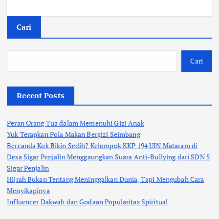
Cari
Cari
Recent Posts
Peran Orang Tua dalam Memenuhi Gizi Anak
Yuk Terapkan Pola Makan Bergizi Seimbang
Bercanda Kok Bikin Sedih? Kelompok KKP 194 UIN Mataram di
Desa Sigar Penjalin Menggaungkan Suara Anti-Bullying dari SDN 5
Sigar Penjalin
Hijrah Bukan Tentang Meninggalkan Dunia, Tapi Mengubah Cara
Menyikapinya
Influencer Dakwah dan Godaan Popularitas Spiritual