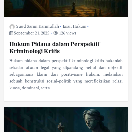
Suud Sarim Karimullah
Esai
,
Hukum
September 21, 2025
126 views
Hukum Pidana dalam Perspektif
Kriminologi Kritis
Hukum pidana dalam perspektif kriminologi kritis bukanlah
sekadar aturan legal yang dipandang netral dan objektif
sebagaimana klaim dari positivisme hukum, melainkan
sebuah konstruksi sosial-politik yang merefleksikan relasi
kuasa, dominasi, serta…