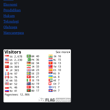
Ekonomi
Pendidikan
Hukum
Teknologi
Olahraga
Mancanegara