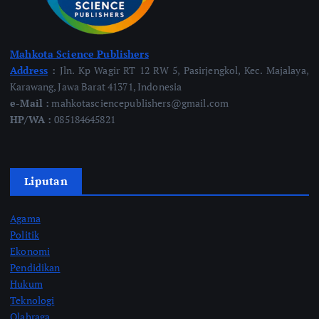
Mahkota Science Publishers
Address
:
Jln. Kp Wagir RT 12 RW 5, Pasirjengkol, Kec. Majalaya,
Karawang, Jawa Barat 41371, Indonesia
e-Mail :
mahkotasciencepublishers@gmail.com
HP/WA :
085184645821
Liputan
Agama
Politik
Ekonomi
Pendidikan
Hukum
Teknologi
Olahraga