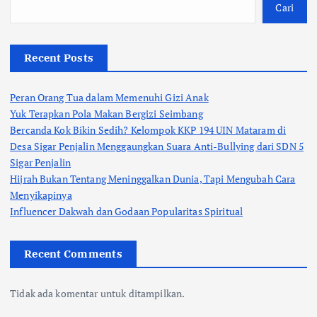
Cari
Recent Posts
Peran Orang Tua dalam Memenuhi Gizi Anak
Yuk Terapkan Pola Makan Bergizi Seimbang
Bercanda Kok Bikin Sedih? Kelompok KKP 194 UIN Mataram di
Desa Sigar Penjalin Menggaungkan Suara Anti-Bullying dari SDN 5
Sigar Penjalin
Hijrah Bukan Tentang Meninggalkan Dunia, Tapi Mengubah Cara
Menyikapinya
Influencer Dakwah dan Godaan Popularitas Spiritual
Recent Comments
Tidak ada komentar untuk ditampilkan.