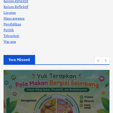
Kolom Reflektif
Kolom Reflektif
Liputan
Mancanegara
Pendidikan
Politik
Teknologi
Wacana
You Missed