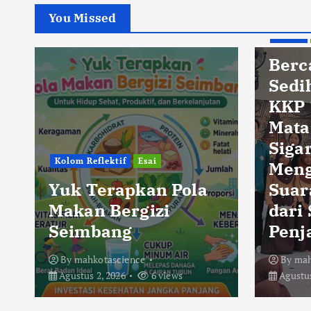
You Missed
Berita
Berc
Sedi
KKP 
Mata
Sigar
Kolom Reflektif
Esai
Men
Yuk Terapkan Pola
Suar
Makan Bergizi
dari
Seimbang
Penj
By
mahkotascience
By
mah
Agustus 2, 2026
6 views
Agustus