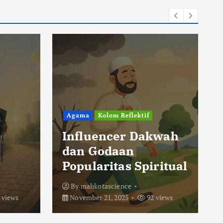
Agama
Kolom Reflektif
Influencer Dakwah
dan Godaan
Popularitas Spiritual
By
mahkotascience
 views
November 21, 2025
92 views