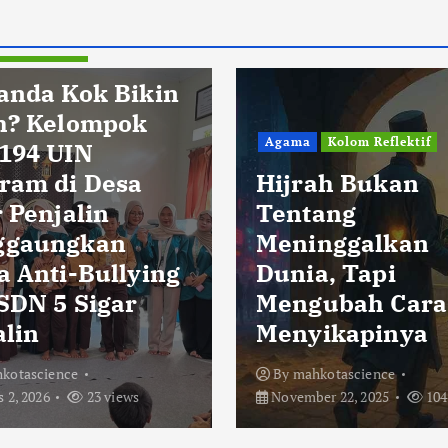
Pendidikan
anda Kok Bikin
h? Kelompok
Agama
Kolom Reflektif
194 UIN
ram di Desa
Hijrah Bukan
 Penjalin
Tentang
ggaungkan
Meninggalkan
a Anti-Bullying
Dunia, Tapi
 SDN 5 Sigar
Mengubah Cara
alin
Menyikapinya
kotascience
By
mahkotascience
 2, 2026
23 views
November 22, 2025
104