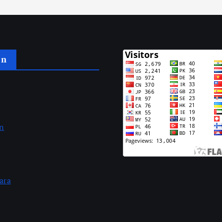
an
an
ara