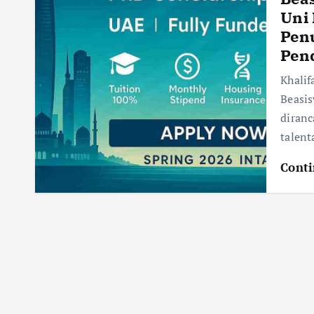
Uni
Pen
Pen
Khali
Beasis
diranc
talent
Conti