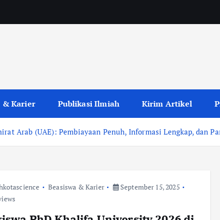
 & Karier
Publikasi Ilmiah
Kirim Artikel
P
mirat Arab (UAE): Pembiayaan Penuh, Informasi Lengkap, dan P
hkotascience
Beasiswa & Karier
September 15, 2025
views
iswa PhD Khalifa University 2026 di