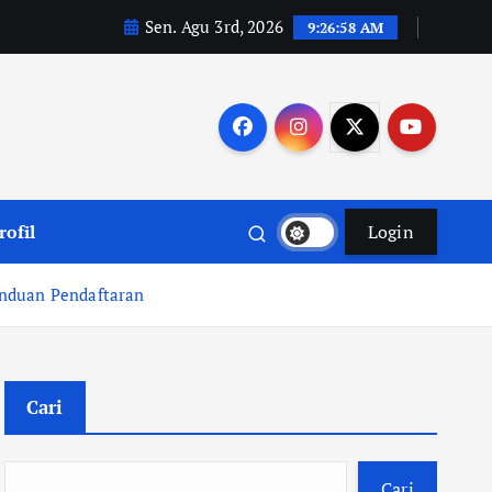
Sen. Agu 3rd, 2026
9:26:59 AM
rofil
Login
anduan Pendaftaran
Cari
Cari