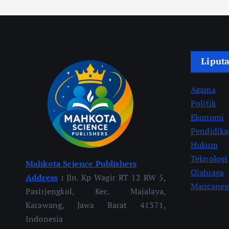
Liput
Agama
Politik
Ekonomi
Pendidik
Hukum
Teknologi
Mahkota Science Publishers
Olahraga
Address
:
Jln. Kp Wagir RT 12 RW 5,
Mancaneg
Pasirjengkol, Kec. Majalaya,
Karawang, Jawa Barat 41371,
Indonesia