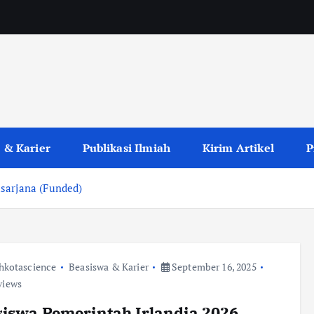
 & Karier
Publikasi Ilmiah
Kirim Artikel
P
sarjana (Funded)
hkotascience
Beasiswa & Karier
September 16, 2025
views
iswa Pemerintah Irlandia 2026