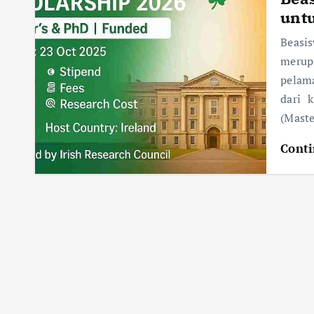
unt
Beasis
merup
pelama
dari 
(Maste
Conti