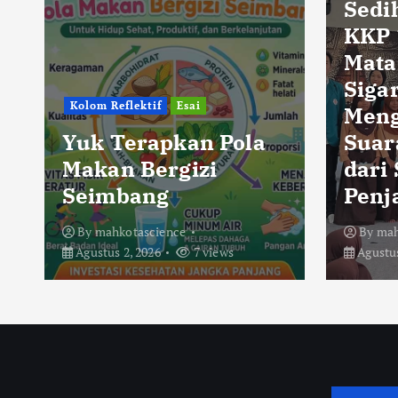
Sedi
KKP 
Mata
Sigar
Kolom Reflektif
Esai
Men
Yuk Terapkan Pola
Suar
Makan Bergizi
dari
Seimbang
Penj
By
mahkotascience
By
mah
Agustus 2, 2026
7 views
Agustus