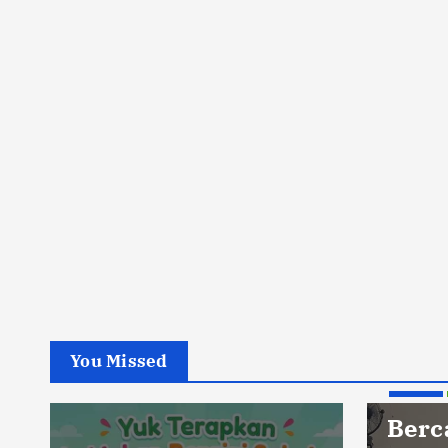
You Missed
Berita
Berc