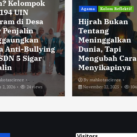
h? Kelompok
Agama
Kolom Reflektif
194 UIN
ram di Desa
Hijrah Bukan
 Penjalin
Tentang
ggaungkan
Meninggalkan
a Anti-Bullying
Dunia, Tapi
 SDN 5 Sigar
Mengubah Cara
alin
Menyikapinya
kotascience
By
mahkotascience
 2, 2026
24 views
November 22, 2025
104