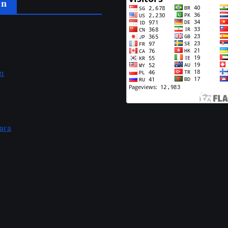
an
an
ara