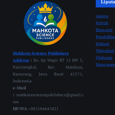
Liput
Agama
Politik
Ekonomi
Pendidik
Hukum
Teknologi
Mahkota Science Publishers
Olahraga
Address
:
Jln. Kp Wagir RT 12 RW 5,
Mancaneg
Pasirjengkol, Kec. Majalaya,
Karawang, Jawa Barat 41371,
Indonesia
e-Mail
:
mahkotasciencepublishers@gmail.c
om
HP/WA :
085184645821