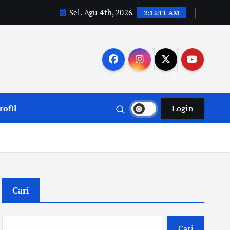
Sel. Agu 4th, 2026
2:13:11 AM
rofil
Login
Cari
Cari