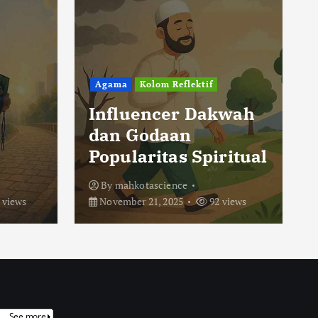
Agama
Kolom Reflektif
Influencer Dakwah
dan Godaan
Popularitas Spiritual
By
mahkotascience
 views
November 21, 2025
92 views