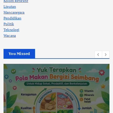
Kolom Reflektif
Liputan
Mancanegara
Pendidikan
Politik
Teknologi
Wacana
You Missed