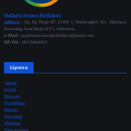
Mahkota Science Publishers
Address
:
Jln. Kp Wagir RT 12 RW 5, Pasirjengkol, Kec. Majalaya,
Karawang, Jawa Barat 41371, Indonesia
e-Mail :
mahkotasciencepublishers@gmail.com
HP/WA :
085184645821
Liputan
Agama
Politik
Ekonomi
Pendidikan
Hukum
Teknologi
Olahraga
Mancanegara