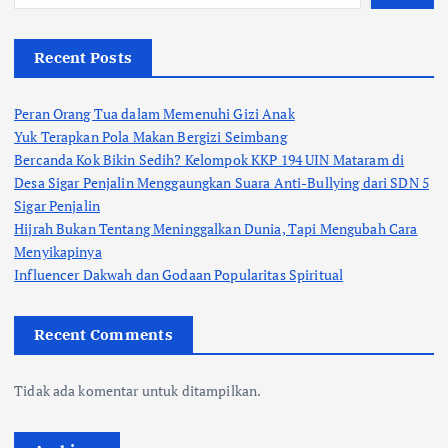
Recent Posts
Peran Orang Tua dalam Memenuhi Gizi Anak
Yuk Terapkan Pola Makan Bergizi Seimbang
Bercanda Kok Bikin Sedih? Kelompok KKP 194 UIN Mataram di
Desa Sigar Penjalin Menggaungkan Suara Anti-Bullying dari SDN 5
Sigar Penjalin
Hijrah Bukan Tentang Meninggalkan Dunia, Tapi Mengubah Cara
Menyikapinya
Influencer Dakwah dan Godaan Popularitas Spiritual
Recent Comments
Tidak ada komentar untuk ditampilkan.