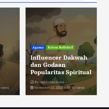
Agama
Kolom Reflektif
Influencer Dakwah
dan Godaan
Popularitas Spiritual
By
mahkotascience
 views
November 21, 2025
93 views