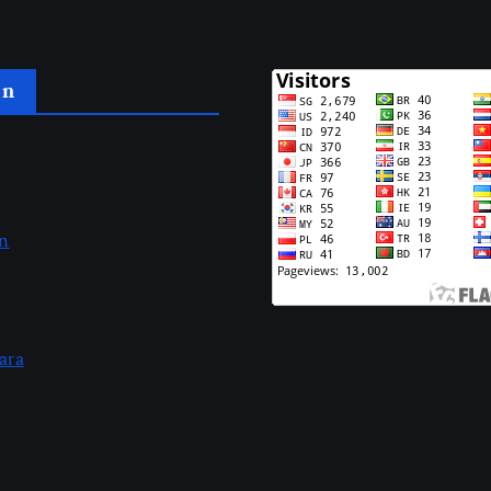
an
an
ara