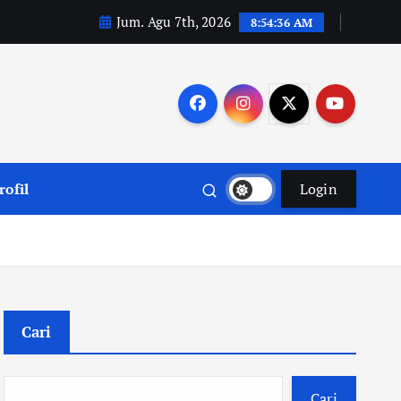
Jum. Agu 7th, 2026
8:54:37 AM
rofil
Login
Cari
Cari