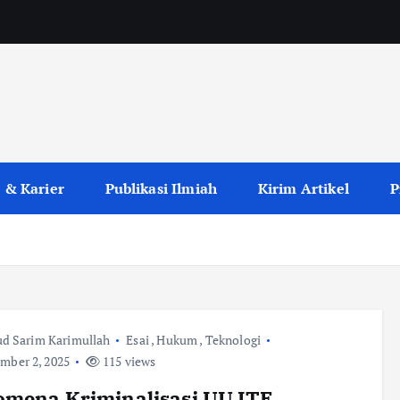
 & Karier
Publikasi Ilmiah
Kirim Artikel
P
d Sarim Karimullah
Esai
,
Hukum
,
Teknologi
ber 2, 2025
115 views
omena Kriminalisasi UU ITE