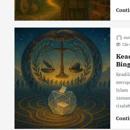
Conti
ma
126 
Kead
Bin
Keadi
merup
Islam
zaman
risala
Conti