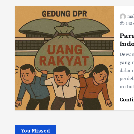
ma
140 
Par
Ind
Dewan
yang 
dalam
perde
ini b
Conti
You Missed