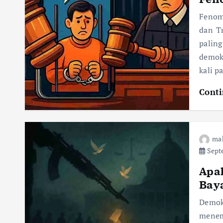
Fenom
dan Tr
palin
demokr
kali p
Conti
ma
Septe
Apa
Bay
Demok
menem