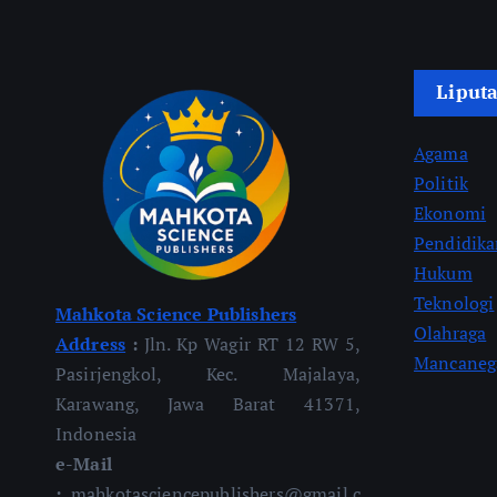
Liput
Agama
Politik
Ekonomi
Pendidik
Hukum
Teknologi
Mahkota Science Publishers
Olahraga
Address
:
Jln. Kp Wagir RT 12 RW 5,
Mancaneg
Pasirjengkol, Kec. Majalaya,
Karawang, Jawa Barat 41371,
Indonesia
e-Mail
:
mahkotasciencepublishers@gmail.c