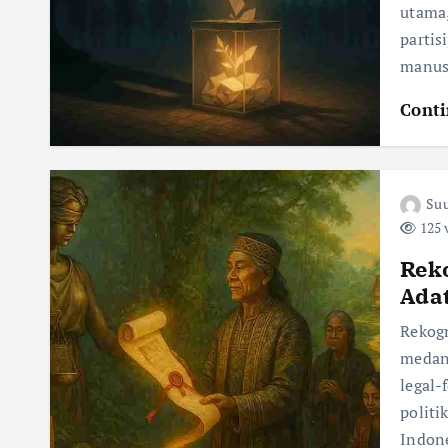
utama
parti
manus
Conti
Suu
125 
Rek
Ada
Rekog
medan
legal
polit
Indon