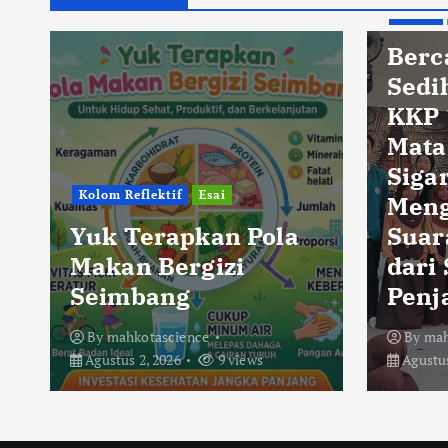
Berita
Berc
Sedi
KKP 
Mata
Sigar
Kolom Reflektif
Esai
Men
Yuk Terapkan Pola
Suar
Makan Bergizi
dari
Seimbang
Penj
By
mahkotascience
By
mah
Agustus 2, 2026
9 views
Agustus