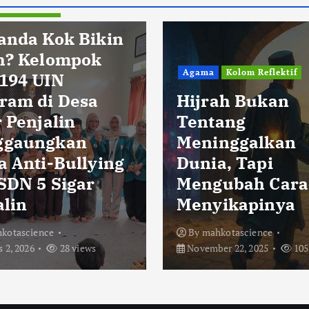
Pendidikan
anda Kok Bikin
h? Kelompok
Agama
Kolom Reflektif
194 UIN
ram di Desa
Hijrah Bukan
 Penjalin
Tentang
ggaungkan
Meninggalkan
a Anti-Bullying
Dunia, Tapi
 SDN 5 Sigar
Mengubah Cara
alin
Menyikapinya
kotascience
By
mahkotascience
 2, 2026
28 views
November 22, 2025
105