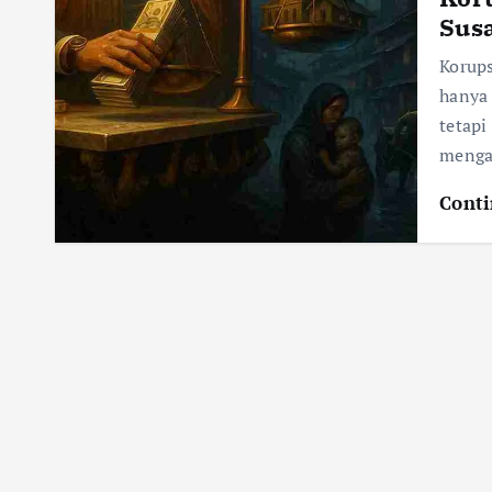
Sus
Korup
hanya
tetapi
mengan
Conti