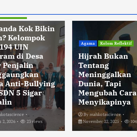
Pendidikan
anda Kok Bikin
h? Kelompok
Agama
Kolom Reflektif
194 UIN
ram di Desa
Hijrah Bukan
 Penjalin
Tentang
ggaungkan
Meninggalkan
a Anti-Bullying
Dunia, Tapi
 SDN 5 Sigar
Mengubah Cara
alin
Menyikapinya
kotascience
By
mahkotascience
 2, 2026
23 views
November 22, 2025
104