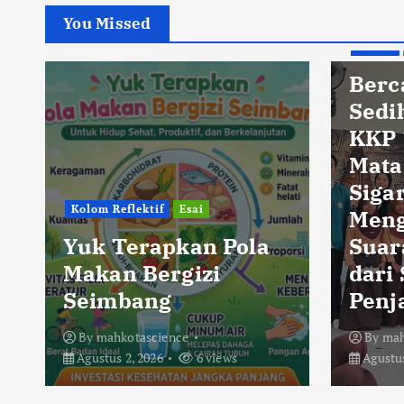
You Missed
Berita
Berc
Sedi
KKP 
Mata
Sigar
Kolom Reflektif
Esai
Men
Yuk Terapkan Pola
Suar
Makan Bergizi
dari
Seimbang
Penj
By
mahkotascience
By
mah
Agustus 2, 2026
6 views
Agustus