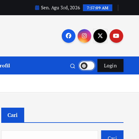
Sen. Agu 3rd, 2026
7:57:10 AM
rofil
Login
Cari
Cari