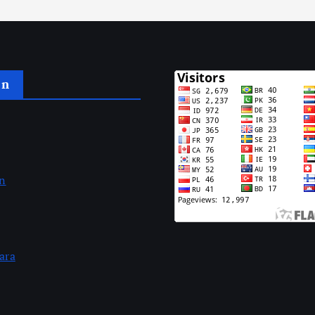
an
an
ara