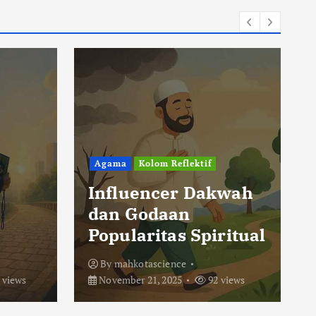
Agama
Kolom Reflektif
Influencer Dakwah
dan Godaan
Popularitas Spiritual
By
mahkotascience
 views
November 21, 2025
92 views