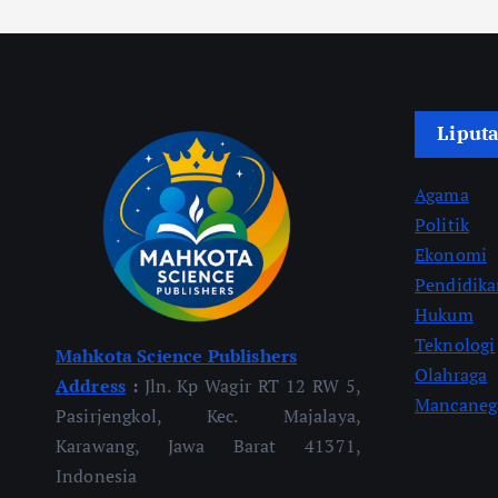
Liput
Agama
Politik
Ekonomi
Pendidik
Hukum
Teknologi
Mahkota Science Publishers
Olahraga
Address
:
Jln. Kp Wagir RT 12 RW 5,
Mancaneg
Pasirjengkol, Kec. Majalaya,
Karawang, Jawa Barat 41371,
Indonesia