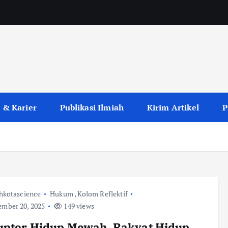
 & Karier
Publikasi Ilmiah
Kirim Artikel
P
hkotascience
Hukum
,
Kolom Reflektif
mber 20, 2025
149 views
uptor Hidup Mewah, Rakyat Hidup