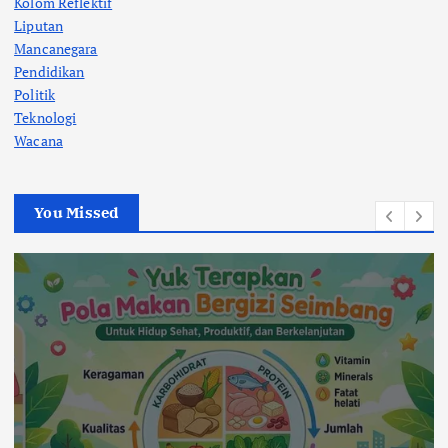
Kolom Reflektif
Liputan
Mancanegara
Pendidikan
Politik
Teknologi
Wacana
You Missed