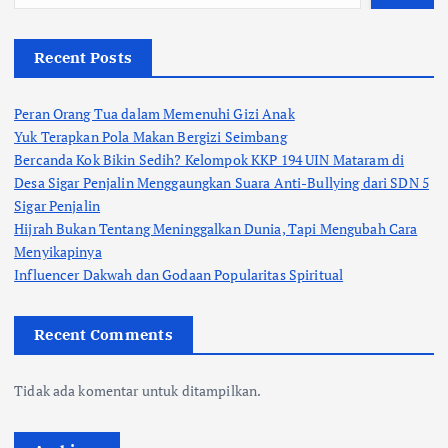
Recent Posts
Peran Orang Tua dalam Memenuhi Gizi Anak
Yuk Terapkan Pola Makan Bergizi Seimbang
Bercanda Kok Bikin Sedih? Kelompok KKP 194 UIN Mataram di
Desa Sigar Penjalin Menggaungkan Suara Anti-Bullying dari SDN 5
Sigar Penjalin
Hijrah Bukan Tentang Meninggalkan Dunia, Tapi Mengubah Cara
Menyikapinya
Influencer Dakwah dan Godaan Popularitas Spiritual
Recent Comments
Tidak ada komentar untuk ditampilkan.