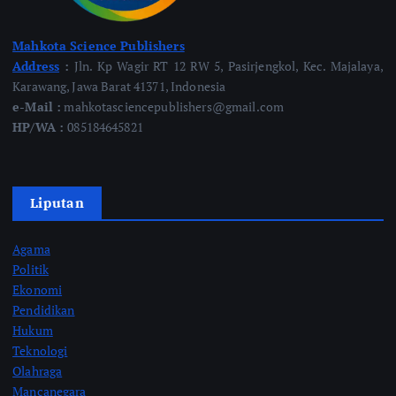
Mahkota Science Publishers
Address
:
Jln. Kp Wagir RT 12 RW 5, Pasirjengkol, Kec. Majalaya,
Karawang, Jawa Barat 41371, Indonesia
e-Mail :
mahkotasciencepublishers@gmail.com
HP/WA :
085184645821
Liputan
Agama
Politik
Ekonomi
Pendidikan
Hukum
Teknologi
Olahraga
Mancanegara