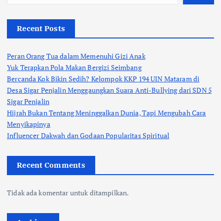
Recent Posts
Peran Orang Tua dalam Memenuhi Gizi Anak
Yuk Terapkan Pola Makan Bergizi Seimbang
Bercanda Kok Bikin Sedih? Kelompok KKP 194 UIN Mataram di
Desa Sigar Penjalin Menggaungkan Suara Anti-Bullying dari SDN 5
Sigar Penjalin
Hijrah Bukan Tentang Meninggalkan Dunia, Tapi Mengubah Cara
Menyikapinya
Influencer Dakwah dan Godaan Popularitas Spiritual
Recent Comments
Tidak ada komentar untuk ditampilkan.