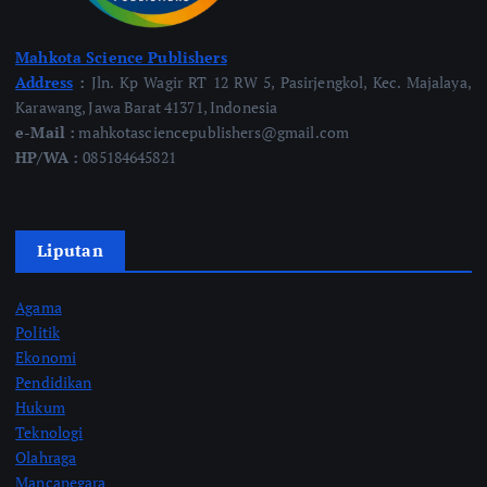
Mahkota Science Publishers
Address
:
Jln. Kp Wagir RT 12 RW 5, Pasirjengkol, Kec. Majalaya,
Karawang, Jawa Barat 41371, Indonesia
e-Mail :
mahkotasciencepublishers@gmail.com
HP/WA :
085184645821
Liputan
Agama
Politik
Ekonomi
Pendidikan
Hukum
Teknologi
Olahraga
Mancanegara