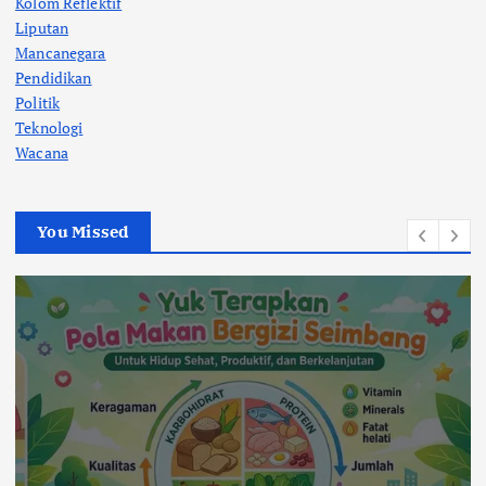
Kolom Reflektif
Liputan
Mancanegara
Pendidikan
Politik
Teknologi
Wacana
You Missed