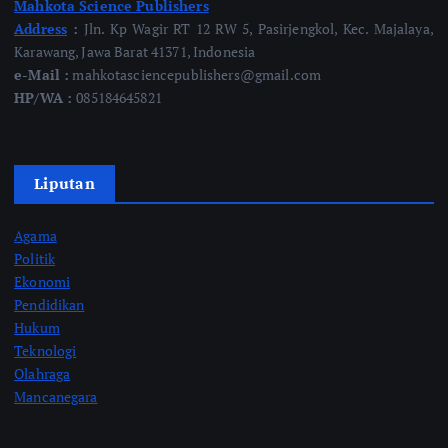
Mahkota Science Publishers
Address
:
Jln. Kp Wagir RT 12 RW 5, Pasirjengkol, Kec. Majalaya,
Karawang, Jawa Barat 41371, Indonesia
e-Mail :
mahkotasciencepublishers@gmail.com
HP/WA :
085184645821
Liputan
Agama
Politik
Ekonomi
Pendidikan
Hukum
Teknologi
Olahraga
Mancanegara