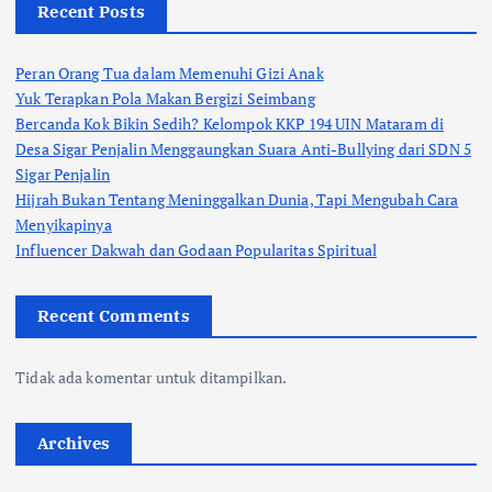
Recent Posts
Peran Orang Tua dalam Memenuhi Gizi Anak
Yuk Terapkan Pola Makan Bergizi Seimbang
Bercanda Kok Bikin Sedih? Kelompok KKP 194 UIN Mataram di
Desa Sigar Penjalin Menggaungkan Suara Anti-Bullying dari SDN 5
Sigar Penjalin
Hijrah Bukan Tentang Meninggalkan Dunia, Tapi Mengubah Cara
Menyikapinya
Influencer Dakwah dan Godaan Popularitas Spiritual
Recent Comments
Tidak ada komentar untuk ditampilkan.
Archives