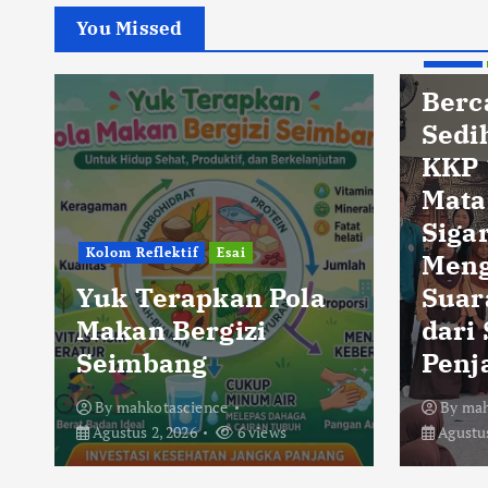
You Missed
Berita
Berc
Sedi
KKP 
Mata
Sigar
Kolom Reflektif
Esai
Men
Yuk Terapkan Pola
Suar
Makan Bergizi
dari
Seimbang
Penj
By
mahkotascience
By
mah
Agustus 2, 2026
6 views
Agustus