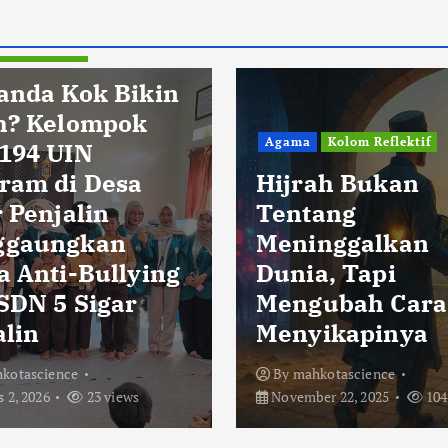
Pendidikan
anda Kok Bikin
h? Kelompok
Agama
Kolom Reflektif
194 UIN
ram di Desa
Hijrah Bukan
 Penjalin
Tentang
ggaungkan
Meninggalkan
a Anti-Bullying
Dunia, Tapi
 SDN 5 Sigar
Mengubah Cara
alin
Menyikapinya
kotascience
By
mahkotascience
 2, 2026
23 views
November 22, 2025
104