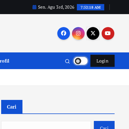
Sen. Agu 3rd, 2026
7:52:19 AM
rofil
Login
Cari
Cari