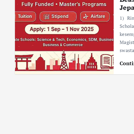
Jep
1) Ri
Scho
kesem
Magist
swast
Conti