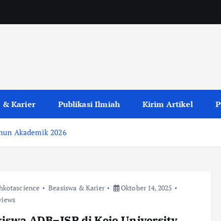
 & Karier
Publikasi Ilmiah
Kirim Artikel
P
ahun Akademik 2026
hkotascience
Beasiswa & Karier
Oktober 14, 2025
views
iswa ADB–JSP di Keio University