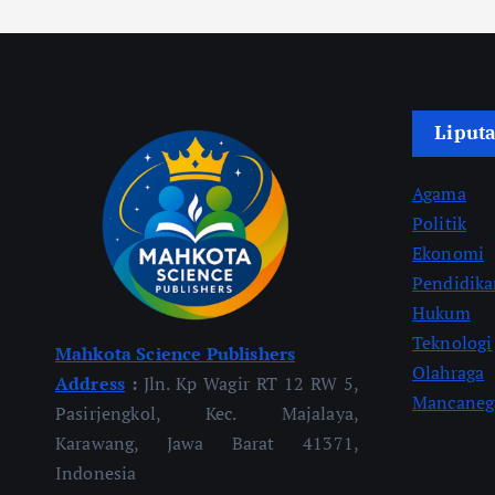
Liput
Agama
Politik
Ekonomi
Pendidik
Hukum
Teknologi
Mahkota Science Publishers
Olahraga
Address
:
Jln. Kp Wagir RT 12 RW 5,
Mancaneg
Pasirjengkol, Kec. Majalaya,
Karawang, Jawa Barat 41371,
Indonesia