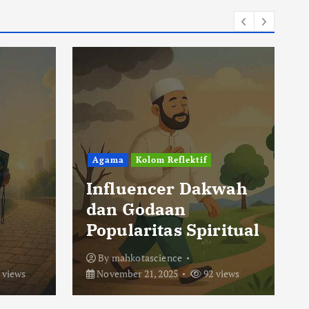
Agama
Kolom Reflektif
Influencer Dakwah
dan Godaan
Popularitas Spiritual
By
mahkotascience
 views
November 21, 2025
92 views