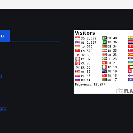
an
an
ara