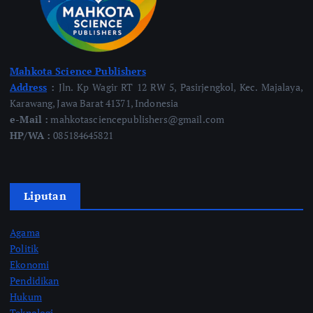
Mahkota Science Publishers
Address
:
Jln. Kp Wagir RT 12 RW 5, Pasirjengkol, Kec. Majalaya,
Karawang, Jawa Barat 41371, Indonesia
e-Mail :
mahkotasciencepublishers@gmail.com
HP/WA :
085184645821
Liputan
Agama
Politik
Ekonomi
Pendidikan
Hukum
Teknologi