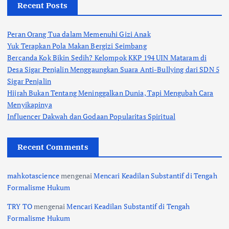
Recent Posts
Peran Orang Tua dalam Memenuhi Gizi Anak
Yuk Terapkan Pola Makan Bergizi Seimbang
Bercanda Kok Bikin Sedih? Kelompok KKP 194 UIN Mataram di
Desa Sigar Penjalin Menggaungkan Suara Anti-Bullying dari SDN 5
Sigar Penjalin
Hijrah Bukan Tentang Meninggalkan Dunia, Tapi Mengubah Cara
Menyikapinya
Influencer Dakwah dan Godaan Popularitas Spiritual
Recent Comments
mahkotascience
mengenai
Mencari Keadilan Substantif di Tengah
Formalisme Hukum
TRY TO
mengenai
Mencari Keadilan Substantif di Tengah
Formalisme Hukum