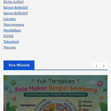
Kirim Artikel
Kolom Reflektif
Kolom Reflektif
Liputan
Mancanegara
Pendidikan
Politik
Teknologi
Wacana
You Missed