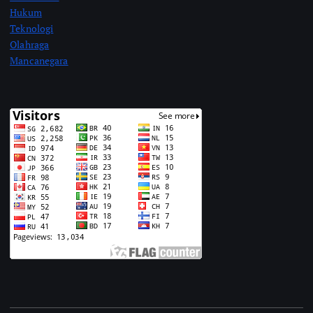
Hukum
Teknologi
Olahraga
Mancanegara