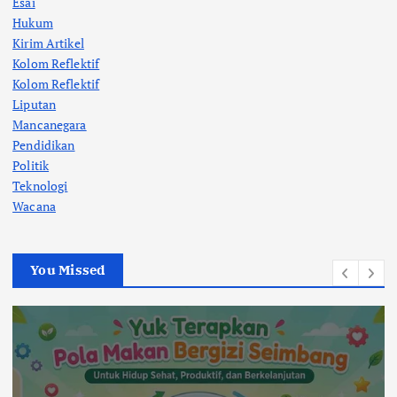
Esai
Hukum
Kirim Artikel
Kolom Reflektif
Kolom Reflektif
Liputan
Mancanegara
Pendidikan
Politik
Teknologi
Wacana
You Missed