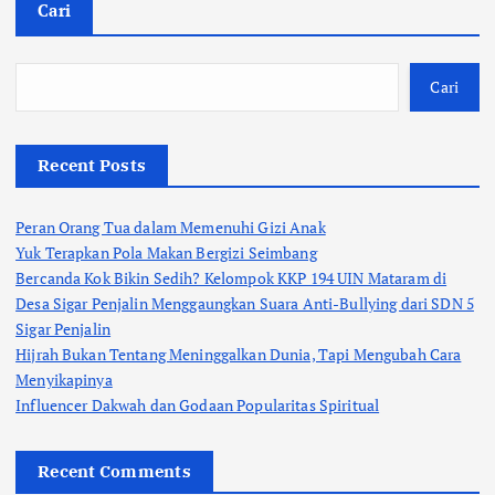
Cari
Cari
Recent Posts
Peran Orang Tua dalam Memenuhi Gizi Anak
Yuk Terapkan Pola Makan Bergizi Seimbang
Bercanda Kok Bikin Sedih? Kelompok KKP 194 UIN Mataram di
Desa Sigar Penjalin Menggaungkan Suara Anti-Bullying dari SDN 5
Sigar Penjalin
Hijrah Bukan Tentang Meninggalkan Dunia, Tapi Mengubah Cara
Menyikapinya
Influencer Dakwah dan Godaan Popularitas Spiritual
Recent Comments