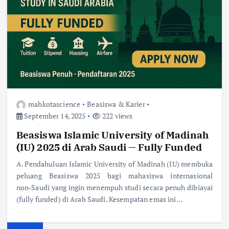
mahkotascience
Beasiswa & Karier
September 14, 2025
222 views
Beasiswa Islamic University of Madinah
(IU) 2025 di Arab Saudi — Fully Funded
A. Pendahuluan Islamic University of Madinah (IU) membuka
peluang Beasiswa 2025 bagi mahasiswa internasional
non‑Saudi yang ingin menempuh studi secara penuh dibiayai
(fully funded) di Arab Saudi. Kesempatan emas ini…