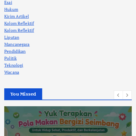
Esai
Hukum
Kirim Artikel
Kolom Reflektif
Kolom Reflektif
Liputan
Mancanegara
Pendidikan
Politik
Teknologi
Wacana
You Missed