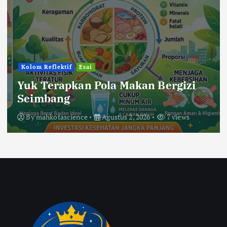
Berita
Pendidikan
Bercanda Kok Bikin Sedih?
Kelompok KKP 194 UIN Mataram di
Desa Sigar Penjalin Menggaungkan
Suara Anti-Bullying dari SDN 5
Sigar Penjalin
By
mahkotascience
Agustus 2, 2026
24 views