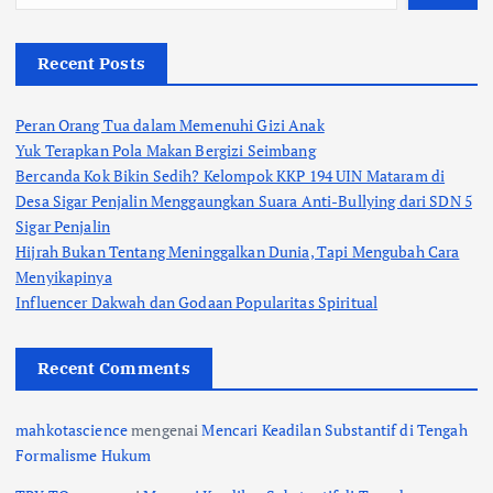
Recent Posts
Peran Orang Tua dalam Memenuhi Gizi Anak
Yuk Terapkan Pola Makan Bergizi Seimbang
Bercanda Kok Bikin Sedih? Kelompok KKP 194 UIN Mataram di
Desa Sigar Penjalin Menggaungkan Suara Anti-Bullying dari SDN 5
Sigar Penjalin
Hijrah Bukan Tentang Meninggalkan Dunia, Tapi Mengubah Cara
Menyikapinya
Influencer Dakwah dan Godaan Popularitas Spiritual
Recent Comments
mahkotascience
mengenai
Mencari Keadilan Substantif di Tengah
Formalisme Hukum