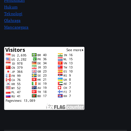
Pendidikan
Hukum
Teknologi
Olahraga
Mancanegara