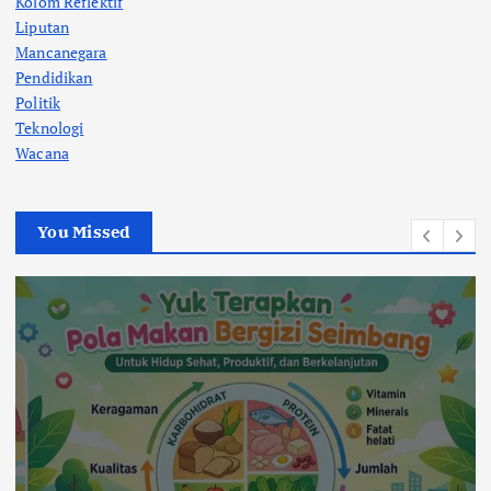
Kolom Reflektif
Liputan
Mancanegara
Pendidikan
Politik
Teknologi
Wacana
You Missed