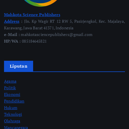
Mahkota Science Publishers
Address
:
Jln. Kp Wagir RT 12 RW 5, Pasirjengkol, Kec. Majalaya,
Karawang, Jawa Barat 41371, Indonesia
e-Mail :
mahkotasciencepublishers@gmail.com
HP/WA :
085184645821
Liputan
Agama
Politik
Ekonomi
Pendidikan
Hukum
Teknologi
Olahraga
Mancanegara