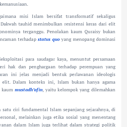
 kemanusiaan.
mana misi Islam bersifat transformatif sekaligus
 Dakwah tauhid menimbulkan resistensi keras dari elit
konominya terganggu. Penolakan kaum Quraisy bukan
 ancaman terhadap
status quo
yang menopang dominasi
ieksploitasi para saudagar kaya, menuntut persamaan
eri hak dan penghargaan terhadap perempuan yang
aran ini jelas menjadi bentuk perlawanan ideologis
 elit. Dalam konteks ini, Islam bukan hanya agama
la kaum
mustadh’afin
, yaitu kelompok yang dilemahkan
satu ciri fundamental Islam sepanjang sejarahnya, di
ersonal, melainkan juga etika sosial yang menentang
nan dalam Islam juga terlihat dalam strategi politik