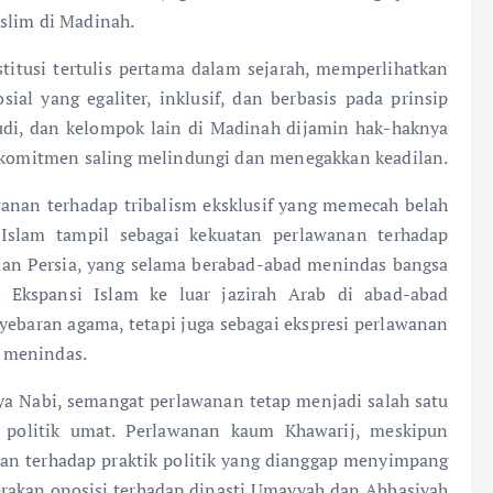
lim di Madinah.
titusi tertulis pertama dalam sejarah, memperlihatkan
al yang egaliter, inklusif, dan berbasis pada prinsip
udi, dan kelompok lain di Madinah dijamin hak-haknya
n komitmen saling melindungi dan menegakkan keadilan.
anan terhadap tribalism eksklusif yang memecah belah
, Islam tampil sebagai kekuatan perlawanan terhadap
dan Persia, yang selama berabad-abad menindas bangsa
. Ekspansi Islam ke luar jazirah Arab di abad-abad
yebaran agama, tetapi juga sebagai ekspresi perlawanan
 menindas.
a Nabi, semangat perlawanan tetap menjadi salah satu
 politik umat. Perlawanan kaum Khawarij, meskipun
uasan terhadap praktik politik yang dianggap menyimpang
gerakan oposisi terhadap dinasti Umayyah dan Abbasiyah