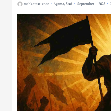
mahkotascience
Agama
,
Esai
September 1, 2025