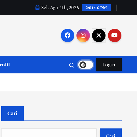
Sel. Agu 4th, 2026
2:01:17 PM
rofil
Login
Cari
Cari