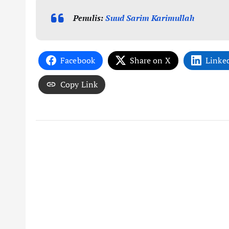
Penulis:
Suud Sarim Karimullah
Facebook
Share on X
Linke
Copy Link