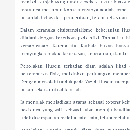
menjadi subjek yang tunduk pada struktur kuasa
moralnya meskipun konsekuensinya adalah kemati
bukanlah bebas dari penderitaan, tetapi bebas dar
Dalam kerangka eksistensialisme, keberanian H
dijalani dengan kesetiaan pada nilai. Tanpa itu,
kemanusiaan. Karena itu, Karbala bukan hanya tr
menyingkap makna kebebasan, keberanian, dan kese
Penolakan Husein terhadap diam adalah jihad d
pertempuran fisik, melainkan perjuangan memper
Dengan menolak tunduk pada Yazid, Husein memperl
bukan sekadar ritual lahiriah.
Ia menolak menjadikan agama sebagai topeng kek
posisinya yang asli: sebagai jalan menuju keadil
tidak disampaikan melalui kata-kata, tetapi melalu
Penolakan Husein untuk diam juga menegask