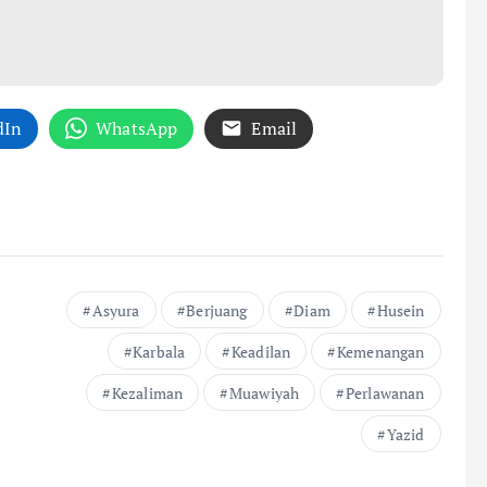
dIn
WhatsApp
Email
Asyura
Berjuang
Diam
Husein
Karbala
Keadilan
Kemenangan
Kezaliman
Muawiyah
Perlawanan
Yazid