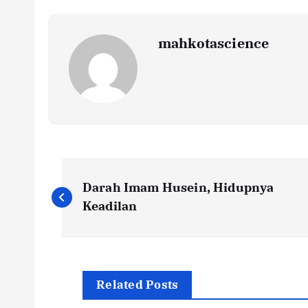
mahkotascience
N
Darah Imam Husein, Hidupnya
a
Keadilan
v
i
Related Posts