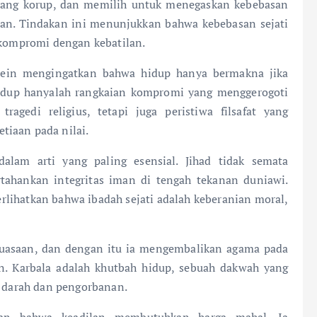
 yang korup, dan memilih untuk menegaskan kebebasan
an. Tindakan ini menunjukkan bahwa kebebasan sejati
i kompromi dengan kebatilan.
usein mengingatkan bahwa hidup hanya bermakna jika
 hidup hanyalah rangkaian kompromi yang menggerogoti
agedi religius, tetapi juga peristiwa filsafat yang
tiaan pada nilai.
alam arti yang paling esensial. Jihad tidak semata
tahankan integritas iman di tengah tekanan duniawi.
ihatkan bahwa ibadah sejati adalah keberanian moral,
uasaan, dan dengan itu ia mengembalikan agama pada
an. Karbala adalah khutbah hidup, sebuah dakwah yang
i darah dan pengorbanan.
an bahwa keadilan membutuhkan harga mahal. Ia