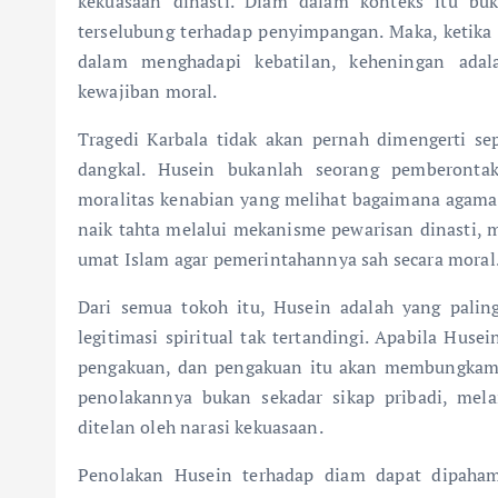
kekuasaan dinasti. Diam dalam konteks itu buk
terselubung terhadap penyimpangan. Maka, ketika
dalam menghadapi kebatilan, keheningan adal
kewajiban moral.
Tragedi Karbala tidak akan pernah dimengerti sep
dangkal. Husein bukanlah seorang pemberonta
moralitas kenabian yang melihat bagaimana agama 
naik tahta melalui mekanisme pewarisan dinasti, 
umat Islam agar pemerintahannya sah secara moral
Dari semua tokoh itu, Husein adalah yang palin
legitimasi spiritual tak tertandingi. Apabila Hus
pengakuan, dan pengakuan itu akan membungkam kr
penolakannya bukan sekadar sikap pribadi, mel
ditelan oleh narasi kekuasaan.
Penolakan Husein terhadap diam dapat dipahami 