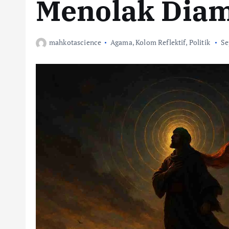
Menolak Dia
mahkotascience
Agama
,
Kolom Reflektif
,
Politik
Se