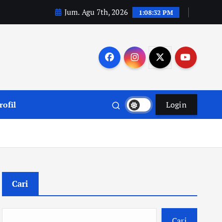
Jum. Agu 7th, 2026
1:08:33 PM
rofil
Login
Cari
Cari