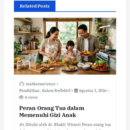
Related Posts
a
s
i
p
o
s
mahkotascience
Pendidikan
,
Kolom Reflektif
Agustus 3, 2026
4 views
Peran Orang Tua dalam
Memenuhi Gizi Anak
✍️ Ditulis oleh dr. Bhakti Wiranti Peran orang tua