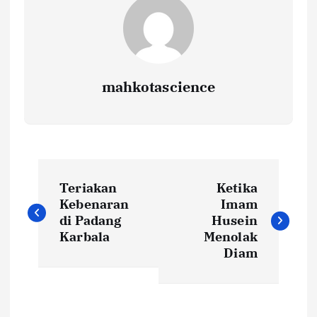
mahkotascience
N
Teriakan
Ketika
a
Kebenaran
Imam
di Padang
Husein
v
Karbala
Menolak
Diam
i
g