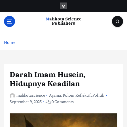
S
k
i
Mahkota Science
p
Publishers
t
o
c
Home
o
n
t
e
Darah Imam Husein,
n
t
Hidupnya Keadilan
mahkotascience
Agama
,
Kolom Reflektif
,
Politik
September 9, 2025
0 Comments