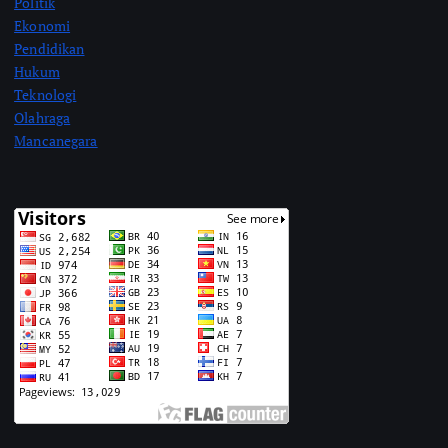
Politik
Ekonomi
Pendidikan
Hukum
Teknologi
Olahraga
Mancanegara