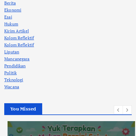
Berita
Ekonomi
Esai
Hukum
Kirim Artikel
Kolom Reflektif
Kolom Reflektif
Liputan
Mancanegara
Pendidikan
Politik
Teknologi
Wacana
You Missed