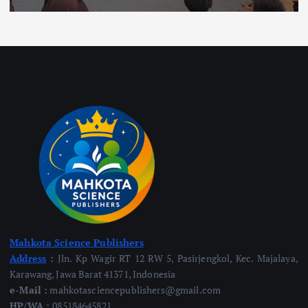
Mahkota Science Publishers
Address
:
Jln. Kp Wagir RT 12 RW 5, Pasirjengkol, Kec. Majalaya,
Karawang, Jawa Barat 41371, Indonesia
e-Mail :
mahkotasciencepublishers@gmail.com
HP/WA :
085184645821