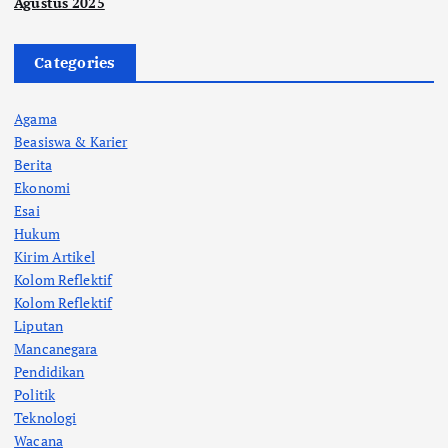
Agustus 2025
Categories
Agama
Beasiswa & Karier
Berita
Ekonomi
Esai
Hukum
Kirim Artikel
Kolom Reflektif
Kolom Reflektif
Liputan
Mancanegara
Pendidikan
Politik
Teknologi
Wacana