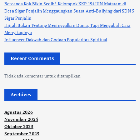
Bercanda Kok Bikin Sedih? Kelompok KKP 194 UIN Mataram di
Desa Sigar Penjalin Menggaungkan Suara Anti-Bullying dari SDN 5
Sigar Penjalin
Hijrah Bukan Tentang Meninggalkan Dunia, Tapi Mengubah Cara
Menyikapinya
Influencer Dakwah dan Godaan Popularitas Spiritual
Recent Comments
Tidak ada komentar untuk ditampilkan.
Archives
Agustus 2026
November 2025
Oktober 2025
September 2025