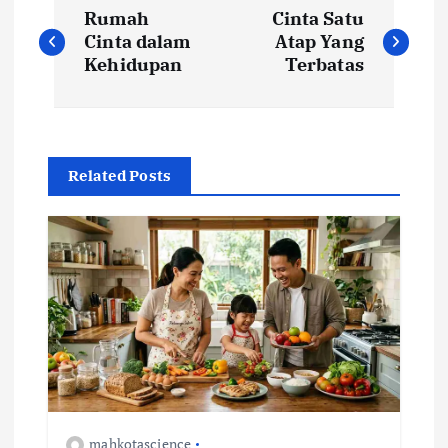
N
Rumah
Cinta Satu
a
Cinta dalam
Atap Yang
Kehidupan
Terbatas
v
i
Related Posts
g
a
s
i
p
o
mahkotascience