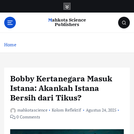
S
k
i
Mahkota Science
p
Publishers
t
o
c
Home
o
n
t
e
Bobby Kertanegara Masuk
n
t
Istana: Akankah Istana
Bersih dari Tikus?
mahkotascience
Kolom Reflektif
Agustus 24, 2025
0 Comments