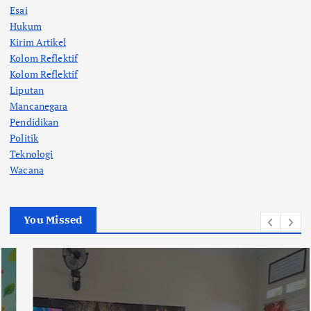
Esai
Hukum
Kirim Artikel
Kolom Reflektif
Kolom Reflektif
Liputan
Mancanegara
Pendidikan
Politik
Teknologi
Wacana
You Missed