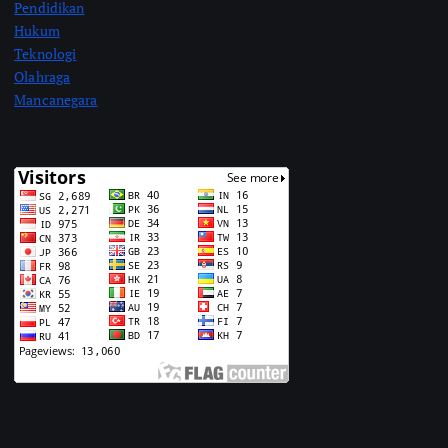
Pendidikan
Hukum
Teknologi
Olahraga
Mancanegara