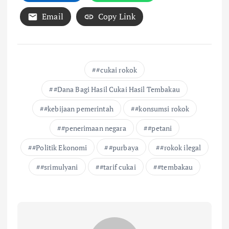
Email
Copy Link
#cukai rokok
#Dana Bagi Hasil Cukai Hasil Tembakau
#kebijaan pemerintah
#konsumsi rokok
#penerimaan negara
#petani
#Politik Ekonomi
#purbaya
#rokok ilegal
#srimulyani
#tarif cukai
#tembakau