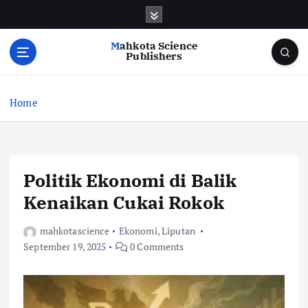
S
k
i
Mahkota Science
p
Publishers
t
o
c
Home
o
n
t
e
Politik Ekonomi di Balik
n
t
Kenaikan Cukai Rokok
mahkotascience
Ekonomi
,
Liputan
September 19, 2025
0 Comments