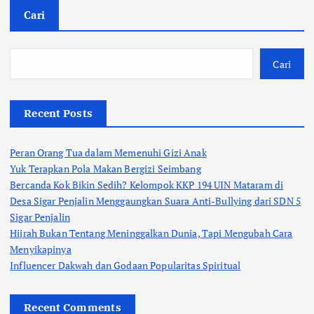
Cari
Cari
Recent Posts
Peran Orang Tua dalam Memenuhi Gizi Anak
Yuk Terapkan Pola Makan Bergizi Seimbang
Bercanda Kok Bikin Sedih? Kelompok KKP 194 UIN Mataram di
Desa Sigar Penjalin Menggaungkan Suara Anti-Bullying dari SDN 5
Sigar Penjalin
Hijrah Bukan Tentang Meninggalkan Dunia, Tapi Mengubah Cara
Menyikapinya
Influencer Dakwah dan Godaan Popularitas Spiritual
Recent Comments