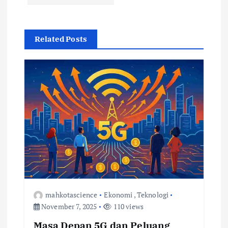
a
s
Related Posts
i
p
o
s
mahkotascience
Ekonomi
,
Teknologi
November 7, 2025
110 views
Masa Depan 5G dan Peluang