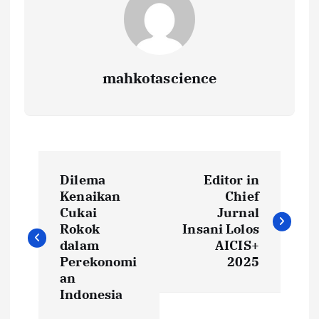
mahkotascience
N
Dilema
Editor in
a
Kenaikan
Chief
Cukai
Jurnal
v
Rokok
Insani Lolos
dalam
AICIS+
i
Perekonomi
2025
an
Indonesia
g